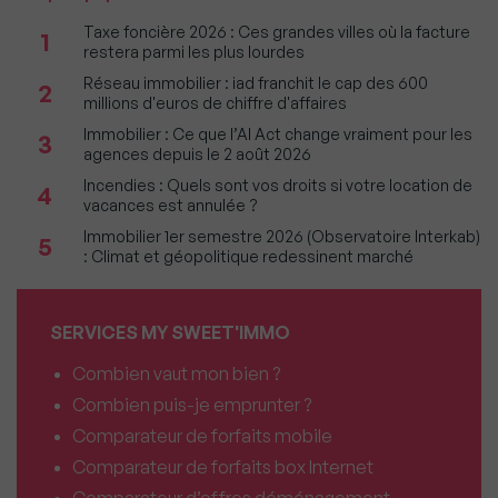
Taxe foncière 2026 : Ces grandes villes où la facture
1
restera parmi les plus lourdes
Réseau immobilier : iad franchit le cap des 600
2
millions d'euros de chiffre d'affaires
Immobilier : Ce que l’AI Act change vraiment pour les
3
agences depuis le 2 août 2026
Incendies : Quels sont vos droits si votre location de
4
vacances est annulée ?
Immobilier 1er semestre 2026 (Observatoire Interkab)
5
: Climat et géopolitique redessinent marché
SERVICES MY SWEET'IMMO
Combien vaut mon bien ?
Combien puis-je emprunter ?
Comparateur de forfaits mobile
Comparateur de forfaits box Internet
Comparateur d’offres déménagement