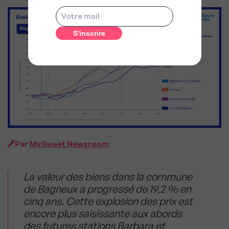
Par
MySweet Newsroom
La valeur des biens dans la commune
de Bagneux a progressé de 19,2 % en
cinq ans. Cette explosion des prix est
encore plus saisissante aux abords
des futures stations Barbara et