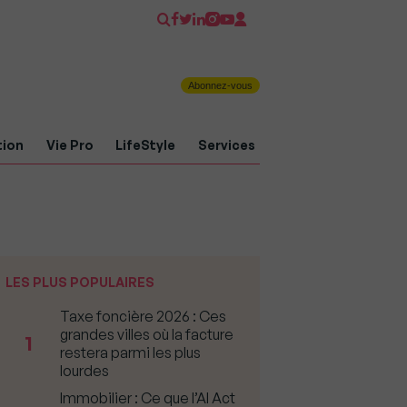
Abonnez-vous
tion
Vie Pro
LifeStyle
Services
LES PLUS POPULAIRES
Taxe foncière 2026 : Ces
grandes villes où la facture
1
restera parmi les plus
lourdes
Immobilier : Ce que l’AI Act