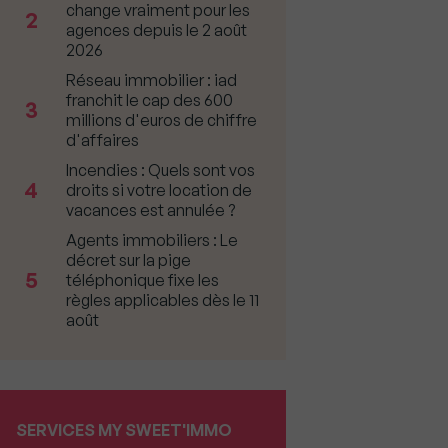
change vraiment pour les
2
agences depuis le 2 août
2026
Réseau immobilier : iad
franchit le cap des 600
3
millions d'euros de chiffre
d'affaires
Incendies : Quels sont vos
4
droits si votre location de
vacances est annulée ?
Agents immobiliers : Le
décret sur la pige
5
téléphonique fixe les
règles applicables dès le 11
août
SERVICES MY SWEET'IMMO