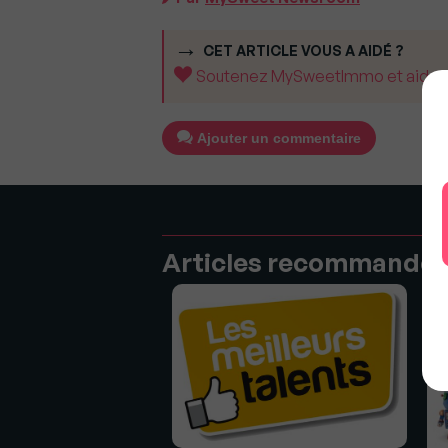
CET ARTICLE VOUS A AIDÉ ?
Soutenez MySweetImmo et aidez-no
Ajouter un commentaire
Articles recommandé
e l'immobilier sont à