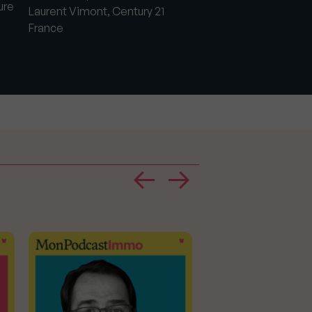
ure
des niveaux records
Laurent Vimont, Century 21
atteints en France ",
France
Vimont, Century 21