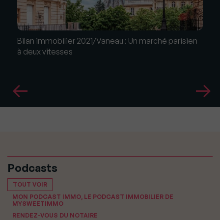
Bilan immobilier 2021/Vaneau : Un marché parisien
à deux vitesses
Podcasts
TOUT VOIR
MON PODCAST IMMO, LE PODCAST IMMOBILIER DE
MYSWEETIMMO
RENDEZ-VOUS DU NOTAIRE