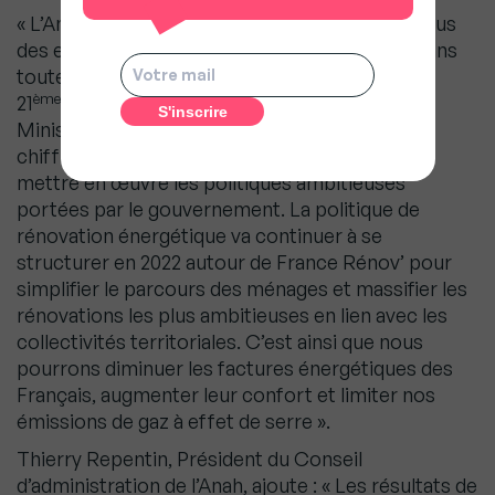
« L’Anah a su montrer qu’elle était au rendez-vous
des enjeux de la rénovation de l’habitat privé dans
toutes ses composantes et des défis du
ème
21
siècle, se félicite Emmanuelle Wargon,
Ministre déléguée en charge du Logement. Les
chiffres 2021 témoignent de cette capacité à
mettre en œuvre les politiques ambitieuses
portées par le gouvernement. La politique de
rénovation énergétique va continuer à se
structurer en 2022 autour de France Rénov’ pour
simplifier le parcours des ménages et massifier les
rénovations les plus ambitieuses en lien avec les
collectivités territoriales. C’est ainsi que nous
pourrons diminuer les factures énergétiques des
Français, augmenter leur confort et limiter nos
émissions de gaz à effet de serre ».
Thierry Repentin, Président du Conseil
d’administration de l’Anah, ajoute : « Les résultats de