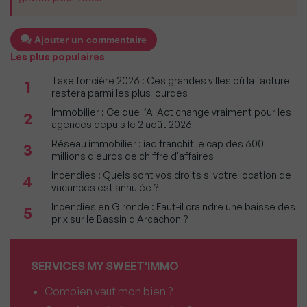
Ajouter un commentaire
Les plus populaires
Taxe foncière 2026 : Ces grandes villes où la facture
1
restera parmi les plus lourdes
Immobilier : Ce que l’AI Act change vraiment pour les
2
agences depuis le 2 août 2026
Réseau immobilier : iad franchit le cap des 600
3
millions d'euros de chiffre d'affaires
Incendies : Quels sont vos droits si votre location de
4
vacances est annulée ?
Incendies en Gironde : Faut-il craindre une baisse des
5
prix sur le Bassin d'Arcachon ?
SERVICES MY SWEET'IMMO
Combien vaut mon bien ?