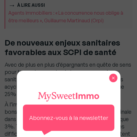
À LIRE AUSSI
Agents immobiliers : « La concurrence nous oblige à
être meilleurs », Guillaume Martinaud (Orpi)
De nouveaux enjeux sanitaires
favorables aux SCPI de santé
Avec de plus en plus d’épargnants en quête de sens
pour leurs placements et de nouveaux enjeux
×
sanitaires, les SCPI de santé, grâce à leurs actifs
acycliques, ont à elles seules concentré presque
25% de la collecte annuelle des SCPI.
À l’inverse, les SCPI de Commerces, malgré de
bons rendements occupent une position marginale
Abonnez-vous à la newsletter
dans la collecte puisqu’elles n’en représentent que
3%. Tout comme en 2020, ces dernières ont des
difficultés à convaincre les épargnants qui mettent