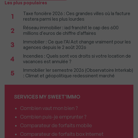
Les plus populaires
Taxe foncière 2026 : Ces grandes villes où la facture
1
restera parmi les plus lourdes
Réseau immobilier : iad franchit le cap des 600
2
millions d'euros de chiffre d'affaires
Immobilier : Ce que l’AI Act change vraiment pour les
3
agences depuis le 2 août 2026
Incendies : Quels sont vos droits si votre location de
4
vacances est annulée ?
Immobilier 1er semestre 2026 (Observatoire Interkab)
5
: Climat et géopolitique redessinent marché
SERVICES MY SWEET'IMMO
Combien vaut mon bien ?
Combien puis-je emprunter ?
Comparateur de forfaits mobile
Comparateur de forfaits box Internet