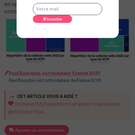
en opposition – à tort – Ecommerce et
commerces physiques.
Paul Bourdois, cofondateur France SCPI
Paul Bourdois est cofondateur de France SCPI.
CET ARTICLE VOUS A AIDÉ ?
Soutenez MySweetImmo et aidez-nous à rester
gratuit pour tous.
Ajouter un commentaire