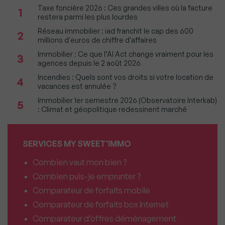
Taxe foncière 2026 : Ces grandes villes où la facture
1
restera parmi les plus lourdes
Réseau immobilier : iad franchit le cap des 600
2
millions d'euros de chiffre d'affaires
Immobilier : Ce que l’AI Act change vraiment pour les
3
agences depuis le 2 août 2026
Incendies : Quels sont vos droits si votre location de
4
vacances est annulée ?
Immobilier 1er semestre 2026 (Observatoire Interkab)
5
: Climat et géopolitique redessinent marché
SERVICES MY SWEET'IMMO
Combien vaut mon bien ?
Combien puis-je emprunter ?
Comparateur de forfaits mobile
Comparateur de forfaits box Internet
Comparateur d’offres déménagement