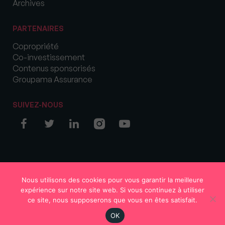
Archives
PARTENAIRES
Copropriété
Co-investissement
Contenus sponsorisés
Groupama Assurance
SUIVEZ-NOUS
© COPYRIGHT 2026 MySweetImmo
Nous utilisons des cookies pour vous garantir la meilleure
expérience sur notre site web. Si vous continuez à utiliser
ce site, nous supposerons que vous en êtes satisfait.
OK