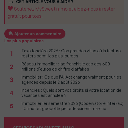
CET ARTICLE VOUS A AIDÉ ?
Soutenez MySweetImmo et aidez-nous à rester
gratuit pour tous.
Ajouter un commentaire
Les plus populaires
Taxe foncière 2026 : Ces grandes villes où la facture
1
restera parmi les plus lourdes
Réseau immobilier : iad franchit le cap des 600
2
millions d'euros de chiffre d'affaires
Immobilier : Ce que l’AI Act change vraiment pour les
3
agences depuis le 2 août 2026
Incendies : Quels sont vos droits si votre location de
4
vacances est annulée ?
Immobilier 1er semestre 2026 (Observatoire Interkab)
5
: Climat et géopolitique redessinent marché
SERVICES MY SWEET'IMMO