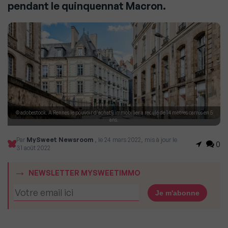
pendant le quinquennat Macron.
© adobestock. A Rennes le pouvoir d'achat§ immobilier a reculé de 14 mètres carrés en 5
ans.
Par
MySweet Newsroom
, le 24 mars 2022, mis à jour le
0
31 août 2022
NEWSLETTER MYSWEETIMMO