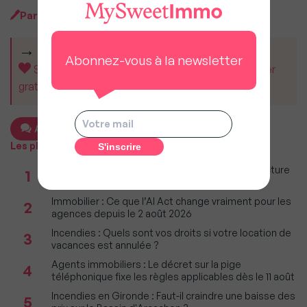
Par
MySweet Newsroom
CET ARTICLE VOUS A AIDÉ ?
Abonnez-vous à la newsletter
Soutenez MySweetImmo et aidez-nous à rester
gratuit pour tous.
Ajouter un commentaire
Les plus populaires
Taxe foncière 2026 : Ces grandes villes où la facture
1
restera parmi les plus lourdes
Immobilier : Ce que l’AI Act change vraiment pour les
2
agences depuis le 2 août 2026
Incendies : Quels sont vos droits si votre location de
3
vacances est annulée ?
Agents immobiliers : Le décret sur la pige
4
téléphonique fixe les règles applicables dès le 11 août
Incendies en Gironde : Faut-il craindre une baisse des
5