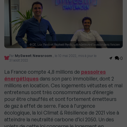
© DE. Lior Pardo et Raphaël Pardo, cofondateurs d’Investir dans l’ancien
Par
MySweet Newsroom
, le 10 mai 2022, mis à jour le
0
31 août 2022
La France compte 4,8 millions de
passoires
énergétiques
dans son parc immobilier, dont 2
millions en location. Ces logements vétustes et mal
entretenus sont très consommateurs d’énergie
pour être chauffés et sont fortement émetteurs
de gaz à effet de serre. Face à l’urgence
écologique, la loi Climat & Résilience de 2021 vise à
atteindre la neutralité carbone d’ici 2050. Un des
volets de cette loi concerne le logement en