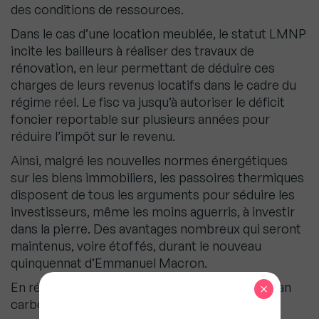
des conditions de ressources.
Dans le cas d’une location meublée, le statut LMNP
incite les bailleurs à réaliser des travaux de
rénovation, en leur permettant de déduire ces
charges de leurs revenus locatifs dans le cadre du
régime réel. Le fisc va jusqu’à autoriser le déficit
foncier reportable sur plusieurs années pour
réduire l’impôt sur le revenu.
Ainsi, malgré les nouvelles normes énergétiques
sur les biens immobiliers, les passoires thermiques
disposent de tous les arguments pour séduire les
investisseurs, même les moins aguerris, à investir
dans la pierre. Des avantages nombreux qui seront
maintenus, voire étoffés, durant le nouveau
quinquennat d’Emmanuel Macron.
En rénovant les logements, on limite ainsi le bilan
×
carbone du marché de l’immobilier.