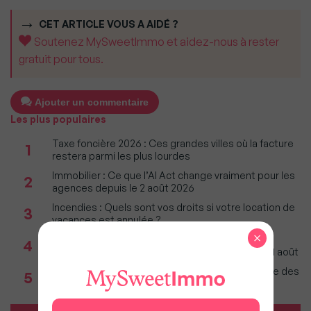
CET ARTICLE VOUS A AIDÉ ?
Soutenez MySweetImmo et aidez-nous à rester
gratuit pour tous.
Ajouter un commentaire
Les plus populaires
Taxe foncière 2026 : Ces grandes villes où la facture
1
restera parmi les plus lourdes
Immobilier : Ce que l’AI Act change vraiment pour les
2
agences depuis le 2 août 2026
Incendies : Quels sont vos droits si votre location de
3
vacances est annulée ?
×
Agents immobiliers : Le décret sur la pige
4
téléphonique fixe les règles applicables dès le 11 août
Incendies en Gironde : Faut-il craindre une baisse des
5
prix sur le Bassin d'Arcachon ?