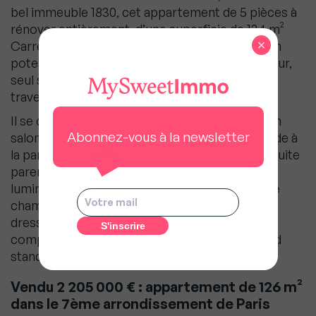
bel immeuble 1830, cet appartement de 5 pièces à
rénover entièrement, d’une superficie de 134 m²
×
Carrez, dont 136 m² au sol, vous séduira par son
potentiel. Au 4ème étage desservi par ascenseur,
seul sur le palier, il bénéficie d’une belle lumière
traversante, et d’un calme absolu.
Il se compose d’une belle entrée ouvrant sur un
Abonnez-vous à la newsletter
salon, une salle à manger, une cuisine. On accède à
la partie nuit dans laquelle se trouve une belle suite
parentale dotée d’une grande salle de bains
lumineuse grâce à ses deux fenêtres, une 2ème
chambre de belle taille, sa salle de bains et son
dressing, ainsi qu’une buanderie. Une cave
complète ce bien de charme ancien et de grand
standing.
Vendu 2 205 000 € : appartement de 126 m²
dans le 7ème arrondissement
de Paris