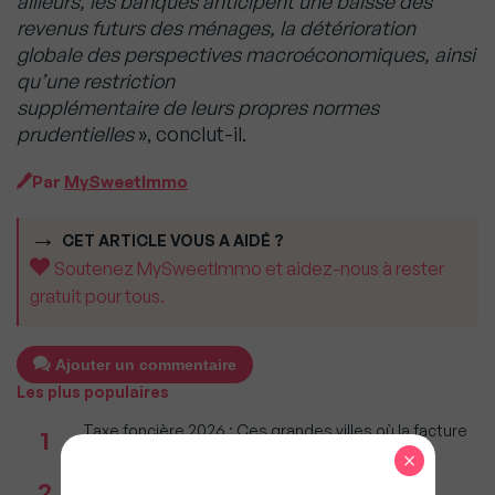
ailleurs, les banques anticipent une baisse des
revenus futurs des ménages, la détérioration
globale des perspectives macroéconomiques, ainsi
qu’une restriction
supplémentaire de leurs propres normes
prudentielles
», conclut-il.
Par
MySweetImmo
CET ARTICLE VOUS A AIDÉ ?
Soutenez MySweetImmo et aidez-nous à rester
gratuit pour tous.
Ajouter un commentaire
Les plus populaires
Taxe foncière 2026 : Ces grandes villes où la facture
1
restera parmi les plus lourdes
×
Réseau immobilier : iad franchit le cap des 600
2