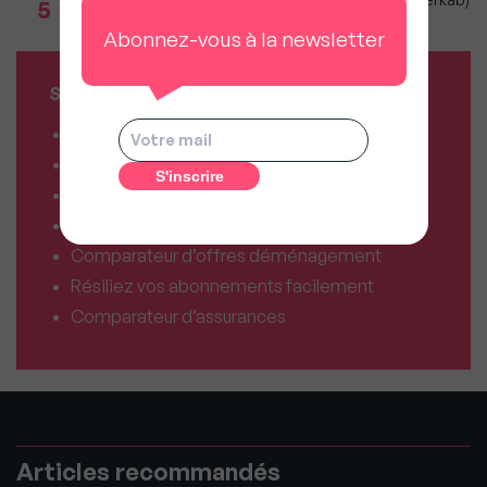
5
: Climat et géopolitique redessinent marché
Abonnez-vous à la newsletter
SERVICES MY SWEET'IMMO
Combien vaut mon bien ?
Combien puis-je emprunter ?
Comparateur de forfaits mobile
Comparateur de forfaits box Internet
Comparateur d’offres déménagement
Résiliez vos abonnements facilement
Comparateur d’assurances
Articles recommandés