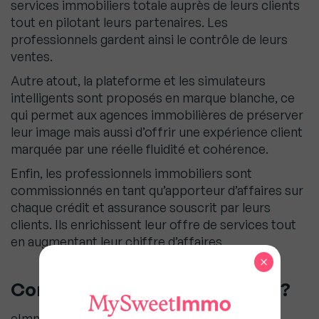
services immobiliers totale auprès de leurs clients
tout en pilotant leurs partenaires. Les
professionnels gardent ainsi le contrôle de leurs
ventes.
Autre atout, la plateforme et les simulateurs
intelligents sont proposés en marque blanche, ce
qui permet aux agences immobilières de préserver
leur image mais aussi d’offrir une expérience client
marquée par une réelle fluidité et cohérence.
Enfin, les professionnels immobiliers sont
commissionnés en tant qu’apporteur d’affaires sur
chaque crédit et assurance souscrit par leurs
clients. Ils enrichissent leur offre de services tout
en augmentant leur chiffre d’affaires.
×
Comment bénéficier d’eImmo ?
eImmo est accessible via un
abonnement en