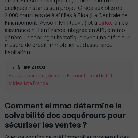
email. Sur son smartphone, le client simule en
quelques instants son projet. Grâce aux plus de
3 000 courtiers déjà affiliés à Eloa (La Centrale de
Financement, Avisofi, Minitaux…) et à
Luko
, la néo
assurance n°1 en France intégrée en API, eImmo
génère un scoring automatique avec une offre sur-
mesure de crédit immobilier et d’assurance
habitation.
À LIRE AUSSI
Après leboncoin, Aurélien Flament prend la tête
d’idealista France
Comment eImmo détermine la
solvabilité des acquéreurs pour
sécuriser les ventes ?
Avec ce scoring de prêt immobilier provenant des