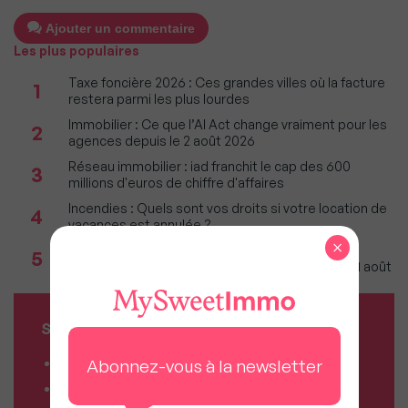
Ajouter un commentaire
Les plus populaires
Taxe foncière 2026 : Ces grandes villes où la facture
1
restera parmi les plus lourdes
Immobilier : Ce que l’AI Act change vraiment pour les
2
agences depuis le 2 août 2026
Réseau immobilier : iad franchit le cap des 600
3
millions d'euros de chiffre d'affaires
Incendies : Quels sont vos droits si votre location de
4
vacances est annulée ?
×
Agents immobiliers : Le décret sur la pige
5
téléphonique fixe les règles applicables dès le 11 août
SERVICES MY SWEET'IMMO
Combien vaut mon bien ?
Abonnez-vous à la newsletter
Combien puis-je emprunter ?