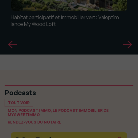
Habitat participatif et immobilier vert : Valoptim
lance My Wood Loft
Podcasts
TOUT VOIR
MON PODCAST IMMO, LE PODCAST IMMOBILIER DE
MYSWEETIMMO
RENDEZ-VOUS DU NOTAIRE