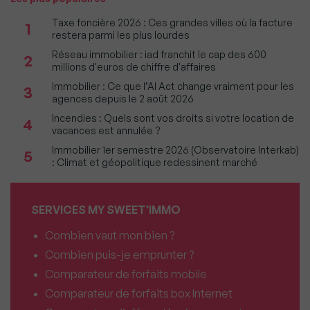
Taxe foncière 2026 : Ces grandes villes où la facture
1
restera parmi les plus lourdes
Réseau immobilier : iad franchit le cap des 600
2
millions d'euros de chiffre d'affaires
Immobilier : Ce que l’AI Act change vraiment pour les
3
agences depuis le 2 août 2026
Incendies : Quels sont vos droits si votre location de
4
vacances est annulée ?
Immobilier 1er semestre 2026 (Observatoire Interkab)
5
: Climat et géopolitique redessinent marché
SERVICES MY SWEET'IMMO
Combien vaut mon bien ?
Combien puis-je emprunter ?
Comparateur de forfaits mobile
Comparateur de forfaits box Internet