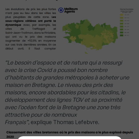
“Le besoin d’espace et de nature qui a ressurgi
avec la crise Covid a poussé bon nombre
d’habitants de grandes métropoles à acheter une
maison en Bretagne. Le niveau des prix des
maisons, encore abordables pour les citadins, le
développement des lignes TGV et sa proximité
avec l’océan font de la Bretagne une zone très
attractive pour de nombreux
Français”
, explique Thomas Lefebvre.