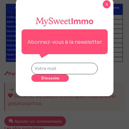
×
Abonnez-vous à la newsletter
Par
MySweetImmo
CET ARTICLE VOUS A AIDÉ ?
Soutenez MySweetImmo et aidez-nous à rester
gratuit pour tous.
Ajouter un commentaire
Les plus populaires