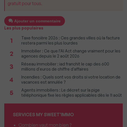
gratuit pour tous.
Ajouter un commentaire
Les plus populaires
Taxe foncière 2026 : Ces grandes villes où la facture
1
restera parmi les plus lourdes
Immobilier : Ce que l’AI Act change vraiment pour les
2
agences depuis le 2 août 2026
Réseau immobilier : iad franchit le cap des 600
3
millions d'euros de chiffre d'affaires
Incendies : Quels sont vos droits si votre location de
4
vacances est annulée ?
Agents immobiliers : Le décret sur la pige
5
téléphonique fixe les règles applicables dès le 11 août
SERVICES MY SWEET'IMMO
Combien vaut mon bien ?