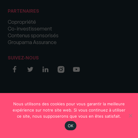
PARTENAIRES
Copropriété
Co-investissement
Contenus sponsorisés
Groupama Assurance
SUIVEZ-NOUS
© COPYRIGHT 2026 MySweetImmo
Nous utilisons des cookies pour vous garantir la meilleure
expérience sur notre site web. Si vous continuez à utiliser
ce site, nous supposerons que vous en êtes satisfait.
OK
Région
Votre avis
S'abonner
En continu
Rechercher