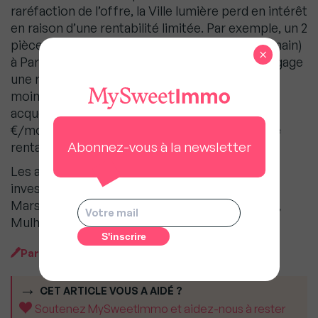
raréfaction de l’offre, la Ville lumière perd en intérêt
en raison d’une rentabilité limitée. Par exemple, un 2
pièces de 33 m² acheté 382 000 € (prix clé en main)
×
à Paris 20 (Pyrénées) et loué nu 940 €/mois dégage
une rentabilité de 3 %. Pour un investissement
moindre (121 000 €), un autre propriétaire a pu
acquérir un T3 meublé de 62 m² et le louer 1 100
€/mois à Rouen Saint Sever, obtenant ainsi une
Abonnez-vous à la newsletter
rentabilité de 10,9 %.
Les autres villes qui complètent le Top 10 des
investissements locatifs sont le Grand Paris,
Marseille, Lyon, Bordeaux, Toulouse, Nice, Lille,
Mulhouse et Montpellier.
Par
MySweetImmo
CET ARTICLE VOUS A AIDÉ ?
Soutenez MySweetImmo et aidez-nous à rester