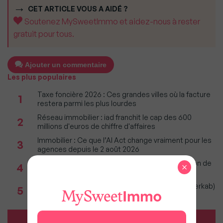
CET ARTICLE VOUS A AIDÉ ?
Soutenez MySweetImmo et aidez-nous à rester
gratuit pour tous.
Ajouter un commentaire
Les plus populaires
Taxe foncière 2026 : Ces grandes villes où la facture
1
restera parmi les plus lourdes
Réseau immobilier : iad franchit le cap des 600
2
millions d'euros de chiffre d'affaires
Immobilier : Ce que l’AI Act change vraiment pour les
3
agences depuis le 2 août 2026
Incendies : Quels sont vos droits si votre location de
×
4
vacances est annulée ?
Immobilier 1er semestre 2026 (Observatoire Interkab)
5
: Climat et géopolitique redessinent marché