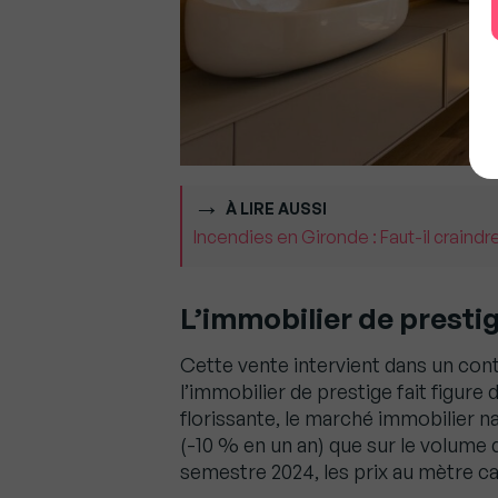
À LIRE AUSSI
Incendies en Gironde : Faut-il craindr
L’immobilier de presti
Cette vente intervient dans un con
l’immobilier de prestige fait figure
florissante, le marché immobilier na
(-10 % en un an) que sur le volume 
semestre 2024, les prix au mètre ca