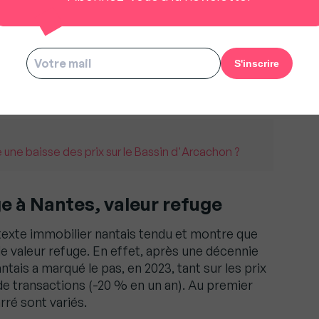
e une baisse des prix sur le Bassin d'Arcachon ?
ge à Nantes, valeur refuge
texte immobilier nantais tendu et montre que
 de valeur refuge. En effet, après une décennie
ntais a marqué le pas, en 2023, tant sur les prix
de transactions (-20 % en un an). Au premier
rré sont variés.