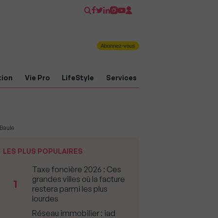
Abonnez-vous
tion
Vie Pro
LifeStyle
Services
 Baule
LES PLUS POPULAIRES
Taxe foncière 2026 : Ces
grandes villes où la facture
1
restera parmi les plus
lourdes
Réseau immobilier : iad