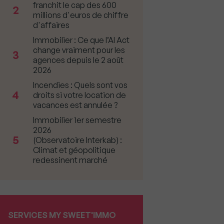
franchit le cap des 600
2
millions d'euros de chiffre
d'affaires
Immobilier : Ce que l’AI Act
change vraiment pour les
3
agences depuis le 2 août
2026
Incendies : Quels sont vos
4
droits si votre location de
vacances est annulée ?
Immobilier 1er semestre
2026
5
(Observatoire Interkab) :
Climat et géopolitique
redessinent marché
SERVICES MY SWEET'IMMO