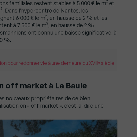
ns familiales restent stables à 5 000 € le m² et
 m². Dans l’hypercentre de Nantes, les
ent 6 000 € le m², en hausse de 2 % et les
tent à 7 500 € le m², en hausse de 2 %
manniens ont connu une baisse significative, à
10 %.
ion pour redonner vie à une demeure du XVIIIᵉ siècle
n off market à La Baule
es nouveaux propriétaires de ce bien
sation en « off market », c’est-à-dire une