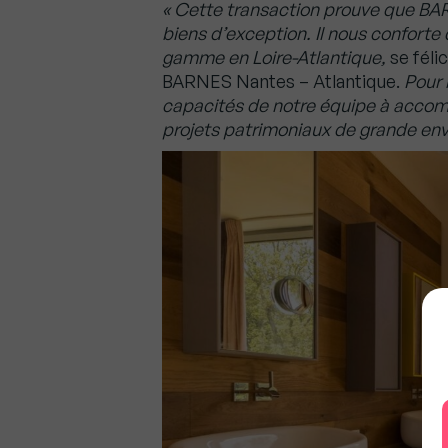
« Cette transaction prouve que BAR
biens d’exception. Il nous confort
gamme en Loire-Atlantique,
se féli
BARNES Nantes – Atlantique.
Pour 
capacités de notre équipe à acco
projets patrimoniaux de grande env