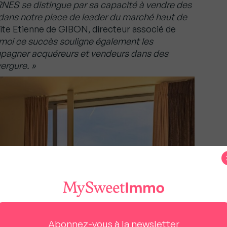
NES se distingue par sa capacité à vendre des
e dans notre place de leader du marché haut de
cite Etienne de GIBON, directeur associé de
moi ce succès souligne également les
mpagner acquéreurs et vendeurs dans des
ergure. »
Abonnez-vous à la newsletter