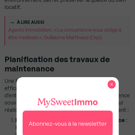
locatif.
À LIRE AUSSI
Agents immobiliers : « La concurrence nous oblige à
être meilleurs », Guillaume Martinaud (Orpi)
Planification des travaux de
maintenance
Une bonne planification permet de gérer
×
efficacement les réparations et les travaux
d’entretien, évitant ainsi les interventions d’urgence
souvent coûteuses. Voici quelques conseils pour
réaliser vos travaux de maintenance efficacement :
Etablissez un calendrier de maintenance
:
Abonnez-vous à la newsletter
Prévoyez les tâches saisonnières comme
l’entretien des systèmes de chauffage en