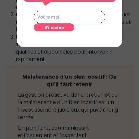
automne.
Gérez un budget de maintenance
: Allouer
un budget annuel pour les travaux courants et
les réparations imprévues.
Engagez des prestataires de service
fiables
: Avoir une liste de prestataires
qualifiés et disponibles pour intervenir
rapidement.
Maintenance d’un bien locatif : Ce
qu’il faut retenir
La gestion proactive de l’entretien et de
la maintenance d’un bien locatif est un
investissement judicieux qui paye à long
terme.
En planifiant, communiquant
efficacement et inspectant