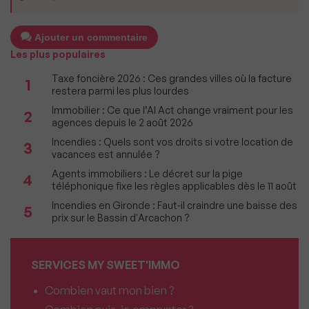
Ajouter un commentaire
Les plus populaires
Taxe foncière 2026 : Ces grandes villes où la facture
1
restera parmi les plus lourdes
Immobilier : Ce que l’AI Act change vraiment pour les
2
agences depuis le 2 août 2026
Incendies : Quels sont vos droits si votre location de
3
vacances est annulée ?
Agents immobiliers : Le décret sur la pige
4
téléphonique fixe les règles applicables dès le 11 août
Incendies en Gironde : Faut-il craindre une baisse des
5
prix sur le Bassin d'Arcachon ?
SERVICES MY SWEET'IMMO
Combien vaut mon bien ?