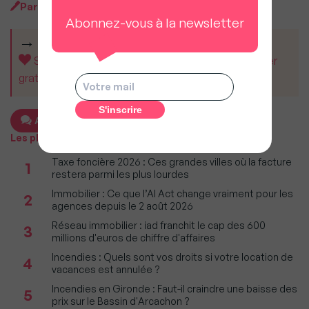
Par
Ariane Artinian
Abonnez-vous à la newsletter
CET ARTICLE VOUS A AIDÉ ?
Soutenez MySweetImmo et aidez-nous à rester
gratuit pour tous.
Ajouter un commentaire
Les plus populaires
Taxe foncière 2026 : Ces grandes villes où la facture
1
restera parmi les plus lourdes
Immobilier : Ce que l’AI Act change vraiment pour les
2
agences depuis le 2 août 2026
Réseau immobilier : iad franchit le cap des 600
3
millions d'euros de chiffre d'affaires
Incendies : Quels sont vos droits si votre location de
4
vacances est annulée ?
Incendies en Gironde : Faut-il craindre une baisse des
5
prix sur le Bassin d'Arcachon ?