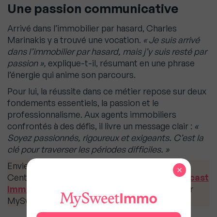
Une passion communicative
Arrivé dans l’immobilier par hasard, Charles
Marinakis y a trouvé une vocation.
« Je suis arrivé
dans l’immobilier par hasard, mais j’y suis resté par
passion »,
explique-t-il, résumant en une phrase
l’énergie qui anime son parcours.
Pour lui, la réussite dans ce métier repose sur deux
fondements essentiels, la passion et le
professionnalisme. Aux agents immobiliers
confrontés à des défis, il livre un message clair :
«
Soyez passionnés, rigoureux et exigeants. C’est la
clé pour traverser les périodes difficiles. »
Envie de comprendre les clés du succès de
×
Century 21 ? Écoutez cet épisode de
Mon Podcast
Immo
avec Charles Marinakis
, disponible sur
MySweetImmo et toutes les plateformes.