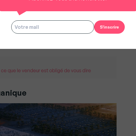
 cité des savoirs et du sport pour tous ». Son
 mètres de long rassemble depuis 2012, le
s, une médiathèque et l’office des Sp
orts de
 ce que le vendeur est obligé de vous dire
ganique