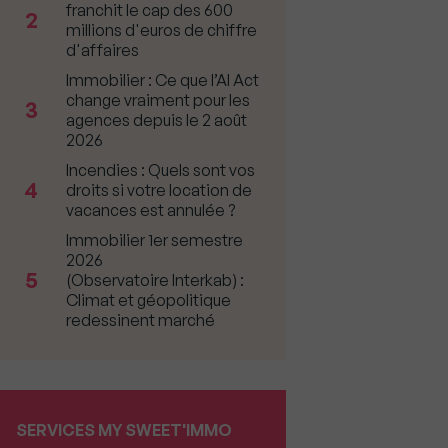
franchit le cap des 600
2
millions d'euros de chiffre
d'affaires
Immobilier : Ce que l’AI Act
change vraiment pour les
3
agences depuis le 2 août
2026
Incendies : Quels sont vos
4
droits si votre location de
vacances est annulée ?
Immobilier 1er semestre
2026
5
(Observatoire Interkab) :
Climat et géopolitique
redessinent marché
SERVICES MY SWEET'IMMO