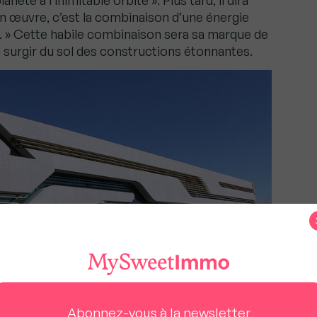
ète à l’inimitable orbite ». Plus tard, il dira
 son œuvre, c’est la combinaison d’une énergie
e. » Cette habile combinaison sera sa marque de
ra surgir du sol des constructions étonnantes.
Abonnez-vous à la newsletter