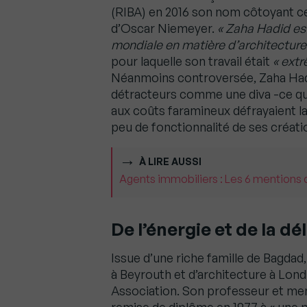
(RIBA) en 2016 son nom côtoyant c
d’Oscar Niemeyer.
« Zaha Hadid est
mondiale en matière d’architecture
pour laquelle son travail était
« extr
Néanmoins controversée, Zaha Hadi
détracteurs comme une diva -ce qui é
aux coûts faramineux défrayaient la
peu de fonctionnalité de ses créati
À LIRE AUSSI
Agents immobiliers : Les 6 mentions q
De l’énergie et de la dé
Issue d’une riche famille de Bagda
à Beyrouth et d’architecture à Londr
Association. Son professeur et me