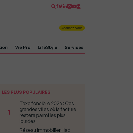
Abonnez-vous
tion
Vie Pro
LifeStyle
Services
LES PLUS POPULAIRES
Taxe foncière 2026 : Ces
grandes villes où la facture
1
restera parmi les plus
lourdes
Réseau immobilier : iad