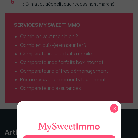
5
: Climat et géopolitique redessinent marché
SERVICES MY SWEET'IMMO
Combien vaut mon bien ?
Combien puis-je emprunter ?
Comparateur de forfaits mobile
Comparateur de forfaits box Internet
Comparateur d’offres déménagement
Résiliez vos abonnements facilement
Comparateur d’assurances
×
Articles recommandés