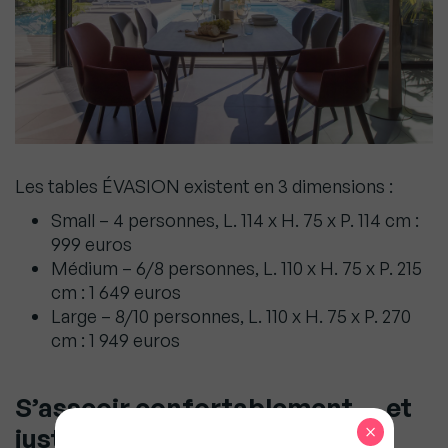
Les tables ÉVASION existent en 3 dimensions :
Small – 4 personnes, L. 114 x H. 75 x P. 114 cm :
999 euros
Médium – 6/8 personnes, L. 110 x H. 75 x P. 215
cm : 1 649 euros
Large – 8/10 personnes, L. 110 x H. 75 x P. 270
cm : 1 949 euros
S’asseoir confortablement … et
×
juste profiter