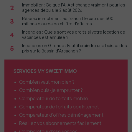
Immobilier : Ce que l’AI Act change vraiment pour les
2
agences depuis le 2 août 2026
Réseau immobilier : iad franchit le cap des 600
3
millions d'euros de chiffre d'affaires
Incendies : Quels sont vos droits si votre location de
4
vacances est annulée ?
Incendies en Gironde : Faut-il craindre une baisse des
5
prix sur le Bassin d'Arcachon ?
SERVICES MY SWEET'IMMO
Combien vaut mon bien ?
Combien puis-je emprunter ?
Comparateur de forfaits mobile
Comparateur de forfaits box Internet
Comparateur d’offres déménagement
Résiliez vos abonnements facilement
Comparateur d’assurances