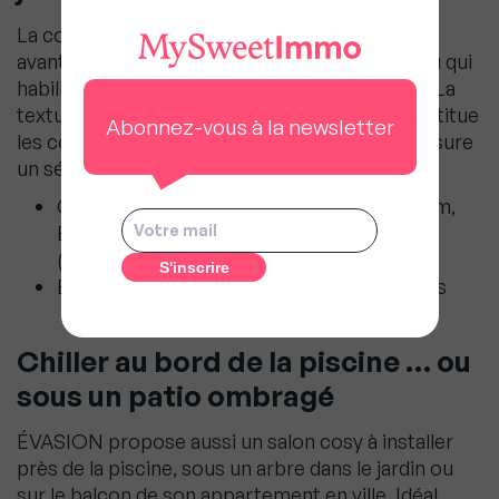
La collection ÉVASION a été pensée pour être
avant tout confortable et facile à vivre. Le tissu qui
habille les coussins déhoussables des assises. La
texture très particulière de la mousse qui constitue
Abonnez-vous à la newsletter
les coussins facilite l’écoulement de l’eau et assure
un séchage rapide en 30 mn (Quick Dry foam).
Chaise empilable L. 55 x H. 84/48 x P. 60 cm,
Empilables jusqu’à 6 chaises, 678 euros
(vendues par lot de 2)
Bridge L. 58 x H. 81/48 x P. 60 cm, 529 euros
Chiller au bord de la piscine … ou
sous un patio ombragé
ÉVASION propose aussi un salon cosy à installer
près de la piscine, sous un arbre dans le jardin ou
sur le balcon de son appartement en ville. Idéal