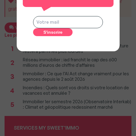
Soutenez MySweetImmo et aidez-nous à rester
gratuit pour tous.
Voir le commentaire
Les plus populaires
Taxe foncière 2026 : Ces grandes villes où la facture
1
restera parmi les plus lourdes
Réseau immobilier : iad franchit le cap des 600
2
millions d'euros de chiffre d'affaires
Immobilier : Ce que l’AI Act change vraiment pour les
3
agences depuis le 2 août 2026
Incendies : Quels sont vos droits si votre location de
4
vacances est annulée ?
Immobilier 1er semestre 2026 (Observatoire Interkab)
5
: Climat et géopolitique redessinent marché
SERVICES MY SWEET'IMMO