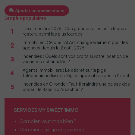
Ajouter un commentaire
Les plus populaires
Taxe foncière 2026 : Ces grandes villes où la facture
1
restera parmi les plus lourdes
Immobilier : Ce que l’AI Act change vraiment pour les
2
agences depuis le 2 août 2026
Incendies : Quels sont vos droits si votre location de
3
vacances est annulée ?
Agents immobiliers : Le décret sur la pige
4
téléphonique fixe les règles applicables dès le 11 août
Incendies en Gironde : Faut-il craindre une baisse des
5
prix sur le Bassin d'Arcachon ?
SERVICES MY SWEET'IMMO
Combien vaut mon bien ?
Combien puis-je emprunter ?