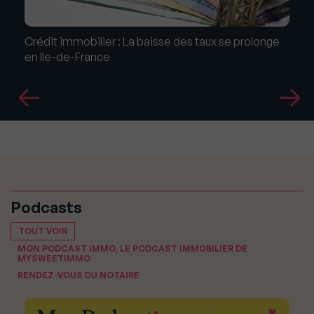
Crédit immobilier : La baisse des taux se prolonge
en Ile-de-France
Podcasts
TOUT VOIR
MON PODCAST IMMO, LE PODCAST IMMOBILIER DE
MYSWEETIMMO
RENDEZ-VOUS DU NOTAIRE