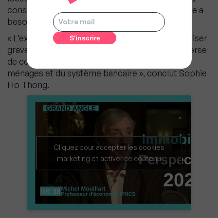
construction de logements neufs dont la France a
besoin », poursuit Sophie Ho Thong.
« L’excès de prudence du HCSF risque de pénaliser
gravement les français et d’aboutir à l’effet inverse
de celui recherché, à savoir la protection des
ménages et du système bancaire », conclut Sophie
Ho Thong.
Cliquez pour accepter les cookies
marketing et activer ce contenu