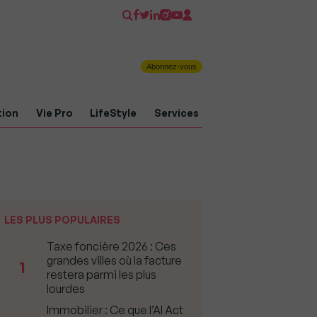
Abonnez-vous
tion
Vie Pro
LifeStyle
Services
LES PLUS POPULAIRES
Taxe foncière 2026 : Ces
grandes villes où la facture
1
restera parmi les plus
lourdes
Immobilier : Ce que l’AI Act