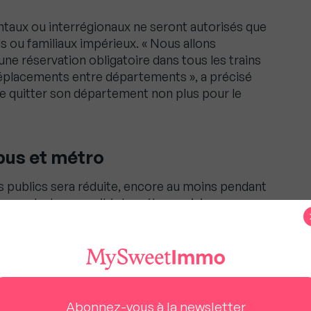
aux ou interrégionaux ne seront autorisés que
s ou familiaux impérieux. « Nous allons
 une réservation obligatoire dans tous les trains
déplacements entre départements », a précisé
de quitter son département non plus pour le
bus et métro
ts publics sera réduite, encore au moins pendant
inement. «La capacité du métro parisien sera
douard philippe. Il faudra condamner un siège
es au sol la bonne répartition sur les quais, se
affluence.»
s devrez vous isoler
Abonnez-vous à la newsletter