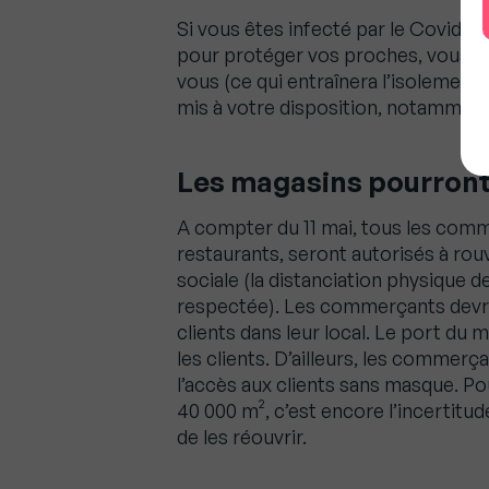
Si vous êtes infecté par le Covid-19
pour protéger vos proches, vous de
vous (ce qui entraînera l’isolement 
mis à votre disposition, notamment 
Les magasins pourront
A compter du 11 mai, tous les comm
restaurants, seront autorisés à rouv
sociale (la distanciation physique 
respectée). Les commerçants devro
clients dans leur local. Le port d
les clients. D’ailleurs, les commerçan
l’accès aux clients sans masque. P
40 000 m², c’est encore l’incertitu
de les réouvrir.