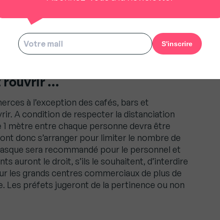
, pour casser les chaînes de transmission, et
vrez vous isoler. Vous choisirez de rester chez
de tout le foyer pour 14 jours) ou dans un lieu
les hôtels réquisitionnés.
 rouvrir …
erces à l’exception des cafés, bars et
rir. A condition de respecter la distanciation
de 1 mètre entre chaque personne devra être
nt donc s’arranger pour limiter le nombre de
u masque sera recommandé pour le personnel et
ts auront le droit, s’ils le souhaitent, d’interdire
our les grands centres commerciaux de plus de
de. Les préfets jugeront de la pertinence ou non