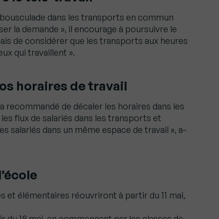
e bousculade dans les transports en commun
isser la demande », il encourage à poursuivre le
çais de considérer que les transports aux heures
x qui travaillent ».
s horaires de travail
 il a recommandé de décaler les horaires dans les
les flux de salariés dans les transports et
s salariés dans un même espace de travail », a-
l’école
 et élémentaires réouvriront à partir du 11 mai,
tir du 18 mai, en commençant par les classes de