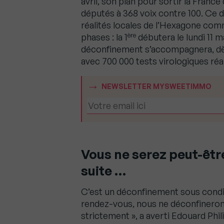
avril, son plan pour sortir la France
députés à 368 voix contre 100. Ce 
réalités locales de l’Hexagone comm
ère
phases : la 1
débutera le lundi 11 ma
déconfinement s’accompagnera, dès 
avec 700 000 tests virologiques ré
NEWSLETTER MYSWEETIMMO
Vous ne serez peut-êtr
suite …
C’est un déconfinement sous conditi
rendez-vous, nous ne déconfinerons 
strictement », a averti Edouard Ph