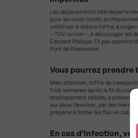
Les déplacements interdépartement
pour les seuls motifs professionnel
continuer à réduire l’offre, à exiger
– TGV ou non –, à décourager les 
Edouard Philippe. Et pas question 
Pont de l’Ascension.
Vous pourrez prendre 
Mais attention, l’offre de transpor
trois semaines après la fin du conf
drastiquement réduite, a prévenu E
sur deux, favoriser, par des marquag
préparer à limiter les flux en cas d’
En cas d’infection, vou