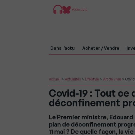
Votre avis
Dans l’actu
Acheter / Vendre
Inve
Accueil
>
Actualités
>
LifeStyle
>
Art de vivre
>
Covid-
Covid-19 : Tout ce q
déconfinement pro
Le Premier ministre, Edouard P
plan de déconfinement progres
11 mai ? De quelle façon, la vi