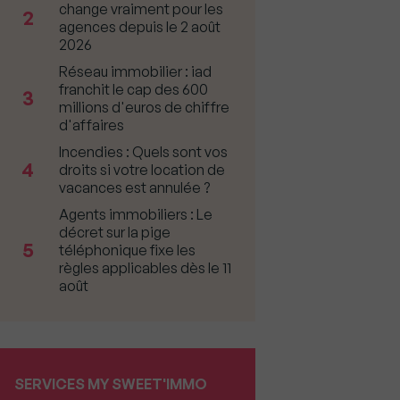
change vraiment pour les
2
agences depuis le 2 août
2026
Réseau immobilier : iad
franchit le cap des 600
3
millions d'euros de chiffre
d'affaires
Incendies : Quels sont vos
4
droits si votre location de
vacances est annulée ?
Agents immobiliers : Le
décret sur la pige
5
téléphonique fixe les
règles applicables dès le 11
août
SERVICES MY SWEET'IMMO