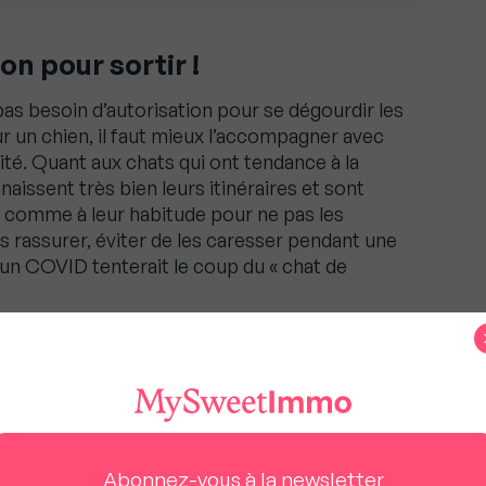
on pour sortir !
pas besoin d’autorisation pour se dégourdir les
 un chien, il faut mieux l’accompagner avec
ité. Quant aux chats qui ont tendance à la
aissent très bien leurs itinéraires et sont
r comme à leur habitude pour ne pas les
as rassurer, éviter de les caresser pendant une
 un COVID tenterait le coup du « chat de
 nous oblige à être meilleurs », Guillaume Martinaud
nfinement
Abonnez-vous à la newsletter