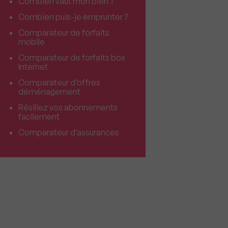
Combien vaut mon bien ?
Combien puis-je emprunter ?
Comparateur de forfaits
mobile
Comparateur de forfaits box
Internet
Comparateur d’offres
déménagement
Résiliez vos abonnements
facilement
Comparateur d’assurances