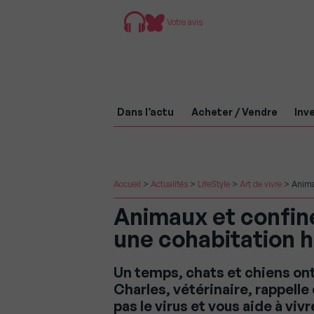
Votre avis
Dans l’actu
Acheter / Vendre
Inve
Accueil
>
Actualités
>
LifeStyle
>
Art de vivre
>
Anima
Animaux et confine
une cohabitation 
Un temps, chats et chiens ont
Charles, vétérinaire, rappell
pas le virus et vous aide à v