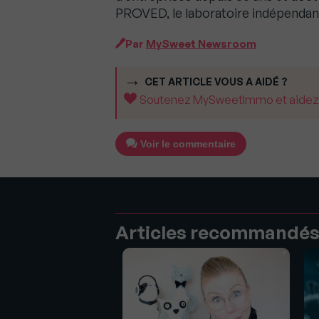
PROVED, le laboratoire indépendant
Par
MySweet Newsroom
CET ARTICLE VOUS A AIDÉ ?
Soutenez MySweetImmo et aidez-no
Voir le commentaire
Articles recommandé