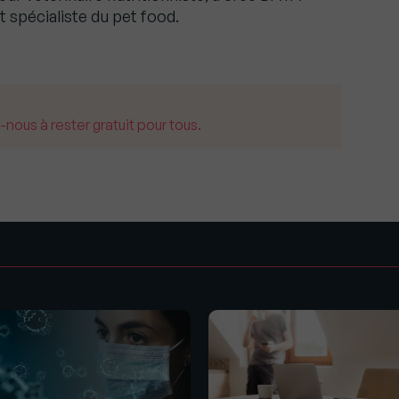
 spécialiste du pet food.
us à rester gratuit pour tous.
s