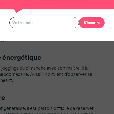
compagnie souffrent très peu d’être H24 aux
me s’en réjouir. Attention à la reprise, après
t, il est important de prendre soin de bien
s et comportementaux en période d’activité
 est finie et que tout redevient comme avant et
né.
 énergétique
s joggings du dimanche avec son maître, il lui
bdomadaire. Aussi il convient d’observer sa
chéant.
re
énéralisé, il est parfois difficile de réserver