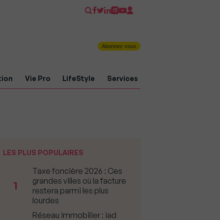
Abonnez-vous
tion
Vie Pro
LifeStyle
Services
LES PLUS POPULAIRES
Taxe foncière 2026 : Ces
grandes villes où la facture
1
restera parmi les plus
lourdes
Réseau immobilier : iad