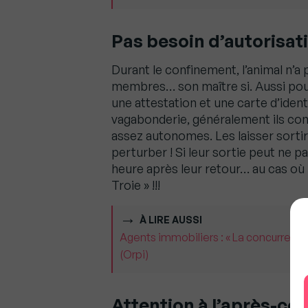
Pas besoin d’autorisati
Durant le confinement, l’animal n’a 
membres… son maître si. Aussi pour
une attestation et une carte d’ident
vagabonderie, généralement ils conn
assez autonomes. Les laisser sorti
perturber ! Si leur sortie peut ne p
heure après leur retour… au cas où
Troie » !!!
À LIRE AUSSI
Agents immobiliers : « La concurrence
(Orpi)
Attention à l’après-co