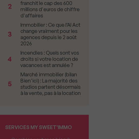
franchit le cap des 600
2
millions d'euros de chiffre
d'affaires
Immobilier : Ce que l’AI Act
change vraiment pour les
3
agences depuis le 2 août
2026
Incendies : Quels sont vos
4
droits si votre location de
vacances est annulée ?
Marché immobilier (bilan
Bien'ici) : La majorité des
5
studios partent désormais
à la vente, pas à la location
SERVICES MY SWEET'IMMO