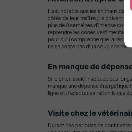
Il est notable que les animaux de 
côtés de leur maître ; ils doivent mê
plus de 8 semaines d’intense contac
reprendre les codes vestimentaire
pour qu’il comprenne que la récrée
ne se sente pas d’un coup abandon
En manque de dépense
Si le chien avait l’habitude des long
manque une dépense énergétique he
ligne et d’adapter sa ration le cas é
Visite chez le vétérinai
Durant ces périodes de confinement g