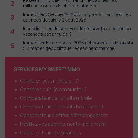
Réseau immobilier : iad franchit le cap des 600
2
millions d'euros de chiffre d'affaires
Immobilier : Ce que l’AI Act change vraiment pour les
3
agences depuis le 2 août 2026
Incendies : Quels sont vos droits si votre location de
4
vacances est annulée ?
Immobilier 1er semestre 2026 (Observatoire Interkab)
5
: Climat et géopolitique redessinent marché
SERVICES MY SWEET'IMMO
Combien vaut mon bien ?
Combien puis-je emprunter ?
Comparateur de forfaits mobile
Comparateur de forfaits box Internet
Comparateur d’offres déménagement
Résiliez vos abonnements facilement
Comparateur d’assurances