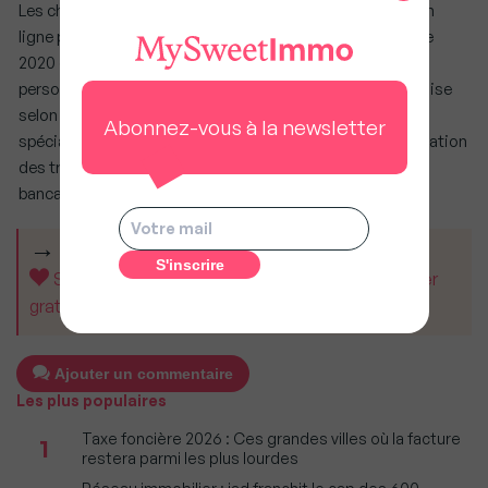
Les chiffres ci-dessus émanent d’un sondage effectué en
ligne par Diffusis France pour
Meelo
entre le 27 décembre
2020 et le 06 janvier 2021 auprès d’un échantillon de 1267
personnes représentatif de la population nationale française
selon la méthode des quotas. Mello est une fintech
Abonnez-vous à la newsletter
spécialisée dans l’identification des fraudes et la sécurisation
des transactions financières et notamment des prêts
bancaires.
CET ARTICLE VOUS A AIDÉ ?
Soutenez MySweetImmo et aidez-nous à rester
gratuit pour tous.
Ajouter un commentaire
Les plus populaires
Taxe foncière 2026 : Ces grandes villes où la facture
1
restera parmi les plus lourdes