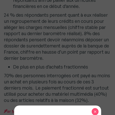
répondants afin de pallier aux difficultés
financières en ce début d’année.
24 % des répondants pensent quant à eux réaliser
un regroupement de leurs crédits en cours pour
alléger les charges mensuelles (chiffre stable par
rapport au dernier baromètre réalisé). 8% des
répondants pensent devoir néanmoins déposer un
dossier de surendettement auprès de la banque de
France, chiffre en hausse d’un point par rapport au
dernier baromètre.
De plus en plus d’achats fractionnés
70% des personnes interrogées ont payé au moins
un achat en plusieurs fois au cours de ces 3
derniers mois. Le paiement fractionné est surtout
utilisé pour acheter du matériel multimédia (40%)
ou des articles relatifs à la maison (32%).
×
Par
MySweet Newsroom