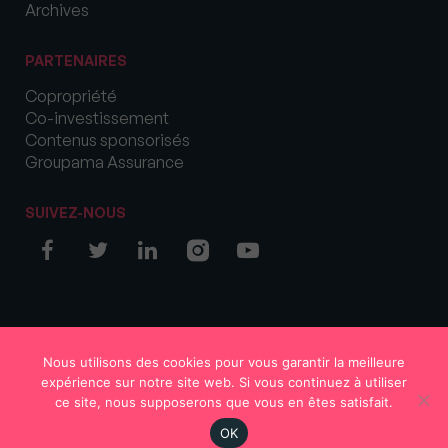
Archives
PARTENAIRES
Copropriété
Co-investissement
Contenus sponsorisés
Groupama Assurance
SUIVEZ-NOUS
© COPYRIGHT 2026 MySweetImmo
Nous utilisons des cookies pour vous garantir la meilleure
expérience sur notre site web. Si vous continuez à utiliser
ce site, nous supposerons que vous en êtes satisfait.
OK