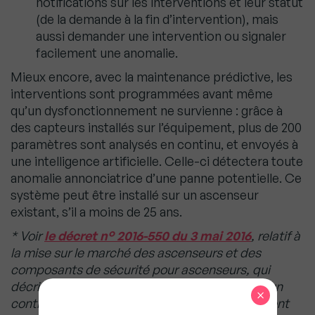
notifications sur les interventions et leur statut
(de la demande à la fin d’intervention), mais
aussi demander une intervention ou signaler
facilement une anomalie.
Mieux encore, avec la maintenance prédictive, les
interventions sont programmées avant même
qu’un dysfonctionnement ne survienne : grâce à
des capteurs installés sur l’équipement, plus de 200
paramètres sont analysés en continu, et envoyés à
une intelligence artificielle. Celle-ci détectera toute
anomalie annonciatrice d’une panne potentielle. Ce
système peut être installé sur un ascenseur
existant, s’il a moins de 25 ans.
* Voir
le décret n° 2016-550 du 3 mai 2016
, relatif à
la mise sur le marché des ascenseurs et des
composants de sécurité pour ascenseurs, qui
décrit en particulier les obligations de passer un
×
contrat d’entretien et de réaliser périodiquement