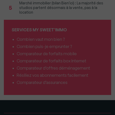
Marché immobilier (bilan Bien'ici) : La majorité des
5
studios partent désormais à la vente, pas à la
location
SERVICES MY SWEET'IMMO
Combien vaut mon bien ?
Combien puis-je emprunter ?
Comparateur de forfaits mobile
Comparateur de forfaits box Internet
Comparateur d’offres déménagement
Résiliez vos abonnements facilement
Comparateur d’assurances