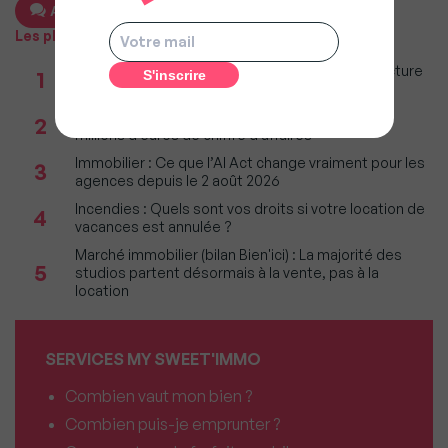
Ajouter un commentaire
Les plus populaires
Taxe foncière 2026 : Ces grandes villes où la facture
1
restera parmi les plus lourdes
Réseau immobilier : iad franchit le cap des 600
2
millions d'euros de chiffre d'affaires
Immobilier : Ce que l’AI Act change vraiment pour les
3
agences depuis le 2 août 2026
Incendies : Quels sont vos droits si votre location de
4
vacances est annulée ?
Marché immobilier (bilan Bien'ici) : La majorité des
5
studios partent désormais à la vente, pas à la
location
SERVICES MY SWEET'IMMO
Combien vaut mon bien ?
Combien puis-je emprunter ?