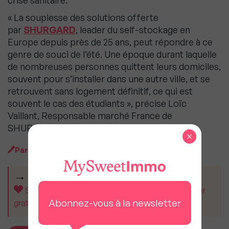
crise sanitaire.
« La souplesse des solutions offerte
par
SHURGARD
, leader du self-stockage en
Europe depuis près de 25 ans, peut répondre à ce
genre de souci de l’été. Une époque durant laquelle
de nombreuses personnes quittent leurs domiciles,
souvent pour s’installer dans une autre ville, et se
retrouvent sans logement définitif, ce qui est
souvent le cas des étudiants », précise Loïc
Vaillant, Responsable marché France de
SHURGARD.
×
Par
MySweet Newsroom
CET ARTICLE VOUS A AIDÉ ?
Soutenez MySweetImmo et aidez-nous à rester
Abonnez-vous à la newsletter
gratuit pour tous.