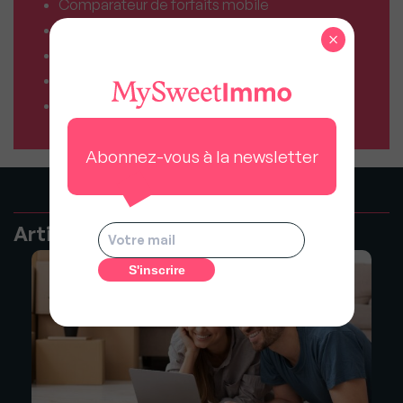
Comparateur de forfaits mobile
Comparateur de forfaits box Internet
×
Comparateur d’offres déménagement
Résiliez vos abonnements facilement
Comparateur d’assurances
Abonnez-vous à la newsletter
Articles recommandés