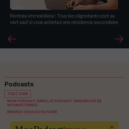
Rentrée immobilière : Tous les clignotants sont au
vert sauf si vous achetez une résidence secondaire
Podcasts
TOUT VOIR
MON PODCAST IMMO, LE PODCAST IMMOBILIER DE
MYSWEETIMMO
RENDEZ-VOUS DU NOTAIRE