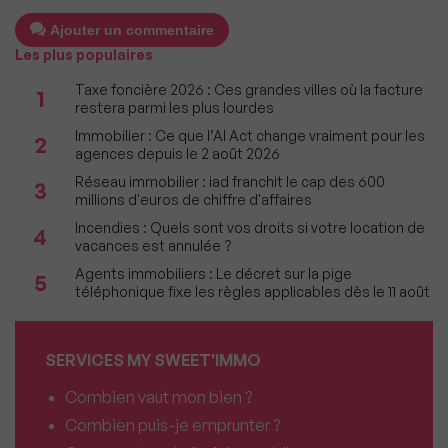
Ajouter un commentaire
Les plus populaires
Taxe foncière 2026 : Ces grandes villes où la facture
1
restera parmi les plus lourdes
Immobilier : Ce que l’AI Act change vraiment pour les
2
agences depuis le 2 août 2026
Réseau immobilier : iad franchit le cap des 600
3
millions d'euros de chiffre d'affaires
Incendies : Quels sont vos droits si votre location de
4
vacances est annulée ?
Agents immobiliers : Le décret sur la pige
5
téléphonique fixe les règles applicables dès le 11 août
SERVICES MY SWEET'IMMO
Combien vaut mon bien ?
Combien puis-je emprunter ?