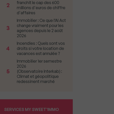
franchit le cap des 600
2
millions d'euros de chiffre
d'affaires
Immobilier : Ce que l’AI Act
change vraiment pour les
3
agences depuis le 2 août
2026
Incendies : Quels sont vos
4
droits si votre location de
vacances est annulée ?
Immobilier 1er semestre
2026
5
(Observatoire Interkab) :
Climat et géopolitique
redessinent marché
SERVICES MY SWEET'IMMO