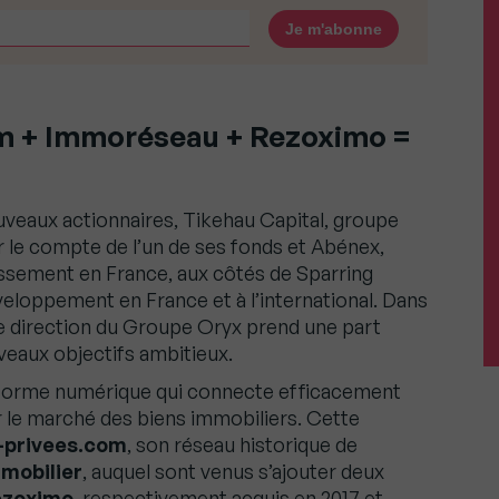
om + Immoréseau + Rezoximo =
uveaux actionnaires, Tikehau Capital, groupe
r le compte de l’un de ses fonds et Abénex,
issement en France, aux côtés de Sparring
loppement en France et à l’international. Dans
de direction du Groupe Oryx prend une part
uveaux objectifs ambitieux.
eforme numérique qui connecte efficacement
ur le marché des biens immobiliers. Cette
-privees.com
, son réseau historique de
mobilier
, auquel sont venus s’ajouter deux
ezoximo
, respectivement acquis en 2017 et