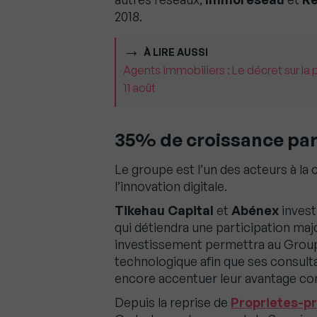
2018.
À LIRE AUSSI
Agents immobiliers : Le décret sur la 
11 août
35% de croissance par
Le groupe est l’un des acteurs à la c
l’innovation digitale.
Tikehau Capital
et
Abénex
invest
qui détiendra une participation majo
investissement permettra au Grou
technologique afin que ses consult
encore accentuer leur avantage com
Depuis la reprise de
Proprietes-p