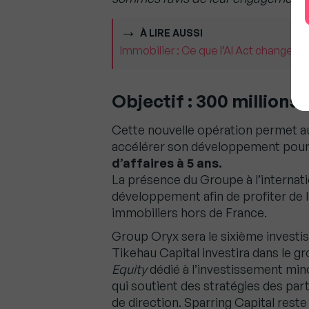
À LIRE AUSSI
Immobilier : Ce que l’AI Act change v
Objectif : 300 millions 
Cette nouvelle opération permet au
accélérer son développement pour
d’affaires à 5 ans.
La présence du Groupe à l’internati
développement afin de profiter de 
immobiliers hors de France.
Group Oryx sera le sixième invest
Tikehau Capital investira dans le g
Equity
dédié à l’investissement mino
qui soutient des stratégies des par
de direction. Sparring Capital rest