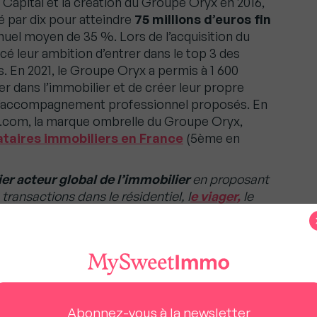
Capital et la création du Groupe Oryx en 2016,
ié par dix pour atteindre
75 millions d’euros fin
nnuel moyen de 35 %. Lors de l’acquisition du
cé leur ambition d’entrer dans le top 3 des
. En 2021, le Groupe Oryx a permis à 1 600
r dans l’immobilier et de créer leur propre
à l’accompagnement professionnel proposés. En
.com, la marque ombrelle du Groupe Oryx,
aires immobiliers en France
(5ème en
er acteur global de l’immobilier
en proposant
transactions dans le résidentiel, l
e viager,
le
ussi la gestion locative et le financement,
t du groupe ORYX.
Plus que jamais, la
 cœur de notre stratégie. Notre prise de
oupe nous permet de mieux contrôler notre
tal d’Abénex et Tikehau Capital nous donne les
ents pour atteindre nos objectifs. Nous
Abonnez-vous à la newsletter
à nos côtés
”.