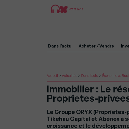
Votre avis
Dans l’actu
Acheter / Vendre
Inve
Accueil
>
Actualités
>
Dans l'actu
>
Économie et Bus
Immobilier : Le ré
Proprietes-privees
Le Groupe ORYX (Proprietes-pr
Tikehau Capital et Abénex à
croissance et le développeme