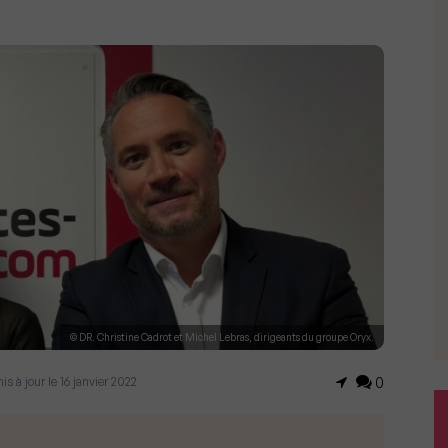
© DR. Christine Cadrot et Michel Lebras, dirigeants du groupe Oryx.
mis à jour le 16 janvier 2022
0