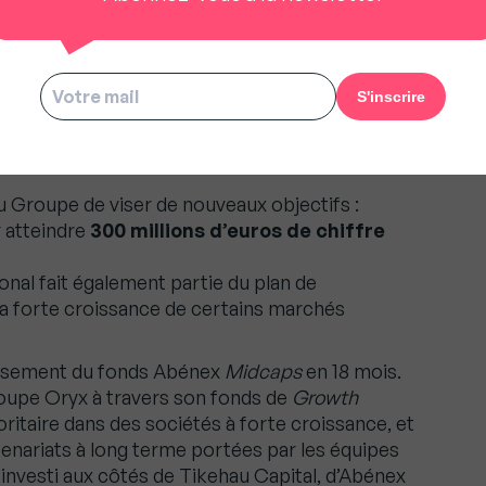
raiment pour les agences depuis le 2 août 2026
de chiffres d’affaires à 5 ans
 Groupe de viser de nouveaux objectifs :
 atteindre
300 millions d’euros de chiffre
onal fait également partie du plan de
la forte croissance de certains marchés
issement du fonds Abénex
Midcaps
en 18 mois.
roupe Oryx à travers son fonds de
Growth
ritaire dans des sociétés à forte croissance, et
tenariats à long terme portées par les équipes
e investi aux côtés de Tikehau Capital, d’Abénex