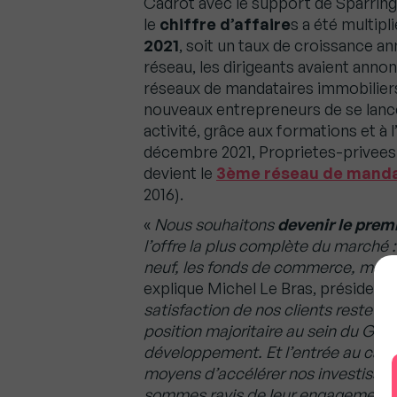
Cadrot avec le support de Sparring 
le
chiffre d’affaire
s a été multipl
2021
, soit un taux de croissance a
réseau, les dirigeants avaient annon
réseaux de mandataires immobiliers
nouveaux entrepreneurs de se lance
activité, grâce aux formations et 
décembre 2021, Proprietes-privees
devient le
3ème réseau de mandat
2016).
«
Nous souhaitons
devenir le premi
l’offre la plus complète du marché : 
neuf, les fonds de commerce, mais a
explique Michel Le Bras, présiden
satisfaction de nos clients reste au
position majoritaire au sein du Gr
développement. Et l’entrée au capi
moyens d’accélérer nos investissem
sommes ravis de leur engagement 