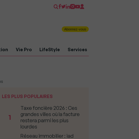
Abonnez-vous
tion
Vie Pro
LifeStyle
Services
ns
LES PLUS POPULAIRES
Taxe foncière 2026 : Ces
grandes villes où la facture
1
restera parmi les plus
lourdes
Réseau immobilier : iad