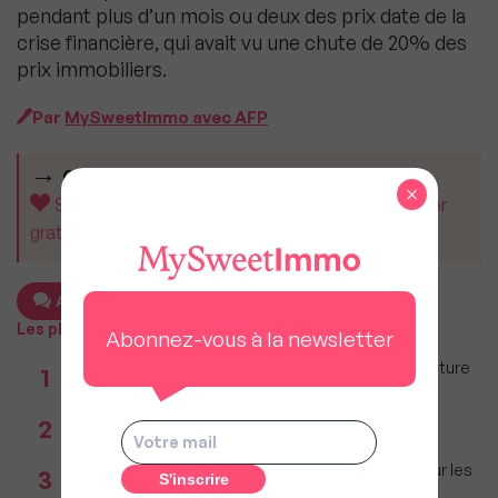
pendant plus d’un mois ou deux des prix date de la
crise financière, qui avait vu une chute de 20% des
prix immobiliers.
Par
MySweetImmo avec AFP
CET ARTICLE VOUS A AIDÉ ?
×
Soutenez MySweetImmo et aidez-nous à rester
gratuit pour tous.
Ajouter un commentaire
Les plus populaires
Abonnez-vous à la newsletter
Taxe foncière 2026 : Ces grandes villes où la facture
1
restera parmi les plus lourdes
Réseau immobilier : iad franchit le cap des 600
2
millions d'euros de chiffre d'affaires
Immobilier : Ce que l’AI Act change vraiment pour les
3
agences depuis le 2 août 2026