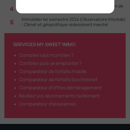
Incendies : Quels sont vos droits si votre location de
4
vacances est annulée ?
Immobilier 1er semestre 2026 (Observatoire Interkab)
5
: Climat et géopolitique redessinent marché
SERVICES MY SWEET'IMMO
Combien vaut mon bien ?
Combien puis-je emprunter ?
Comparateur de forfaits mobile
Comparateur de forfaits box Internet
Comparateur d’offres déménagement
Résiliez vos abonnements facilement
Comparateur d’assurances