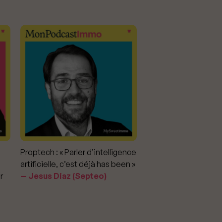
Proptech : « Parler d’intelligence
Marché immobilier : «
artificielle, c’est déjà has been »
pour apporter la vérit
r
Jesus Diaz (Septeo)
prix »
Delphine Rouxel 