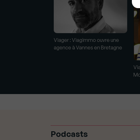
e réseau Viagimmo
Viager : Viagimmo ouvre une
nouvelle agence à
agence à Vannes en Bretagne
-Bains !
Vi
Mo
Podcasts