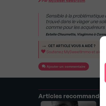
Par
MySweet Newsroom
Sensible à la problématique du
trouvé dans le viager une sol
comme pour les acquéreurs
Estelle Chaumette, Viagimmo à Cann
CET ARTICLE VOUS A AIDÉ ?
Soutenez MySweetImmo et aidez-no
Ajouter un commentaire
Articles recommandé