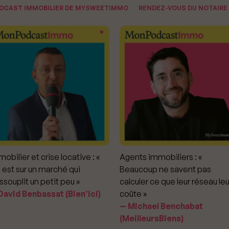
ODCAST IMMOBILIER DE MYSWEETIMMO
RENDEZ-VOUS DU NOTAIRE
obilier et crise locative : «
Agents immobiliers : «
 est sur un marché qui
Beaucoup ne savent pas
ssouplit un petit peu »
calculer ce que leur réseau leu
avid Benbassat (Bien’ici)
coûte »
Michael Benchabat
(MeilleursBiens)