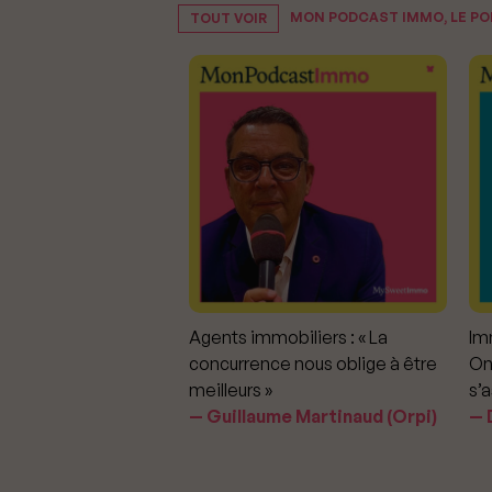
MON PODCAST IMMO, LE P
TOUT VOIR
mmobiliers :
Agents immobiliers : « La
Imm
iter les dérapages
concurrence nous oblige à être
On
meilleurs »
s’a
aavedra Largo
Guillaume Martinaud (Orpi)
D