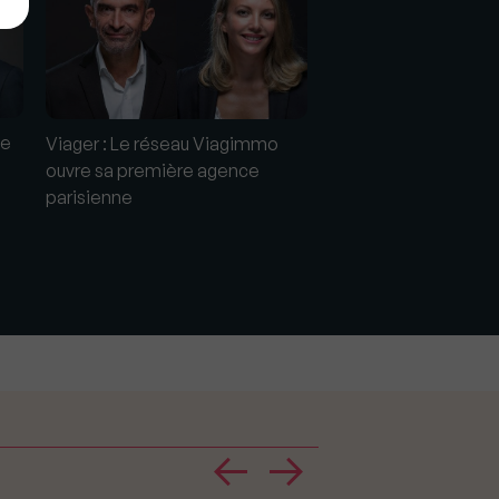
ne
Viager : Le réseau 
Viager : Le réseau Viagimmo
ouvre une nouvelle 
ouvre sa première agence
Thonon-les-Bains !
parisienne