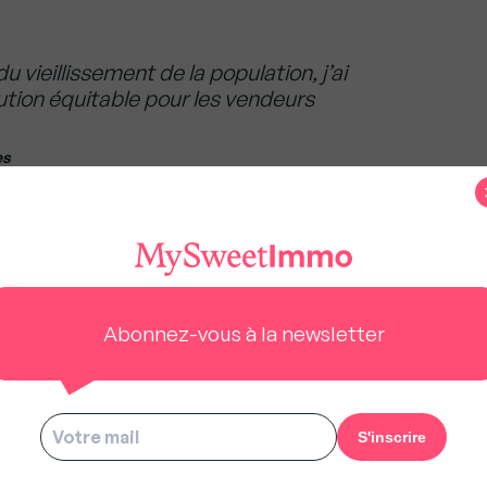
 vieillissement de la population, j’ai
ution équitable pour les vendeurs
es
us à rester gratuit pour tous.
Abonnez-vous à la newsletter
s