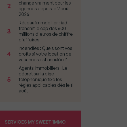
change vraiment pour les
2
agences depuis le 2 août
2026
Réseau immobilier : iad
franchit le cap des 600
3
millions d'euros de chiffre
d'affaires
Incendies : Quels sont vos
4
droits si votre location de
vacances est annulée ?
Agents immobiliers : Le
décret sur la pige
5
téléphonique fixe les
règles applicables dès le 11
août
SERVICES MY SWEET'IMMO