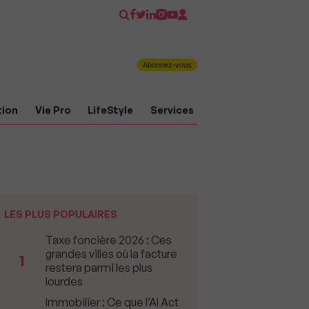
Abonnez-vous
tion
Vie Pro
LifeStyle
Services
LES PLUS POPULAIRES
Taxe foncière 2026 : Ces
grandes villes où la facture
1
restera parmi les plus
lourdes
Immobilier : Ce que l’AI Act