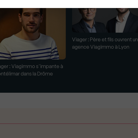
Viager : Père et fils ouvrent u
agence Viagimmo à Lyon
ager : Viagimmo s'impante à
ntélimar dans la Drôme