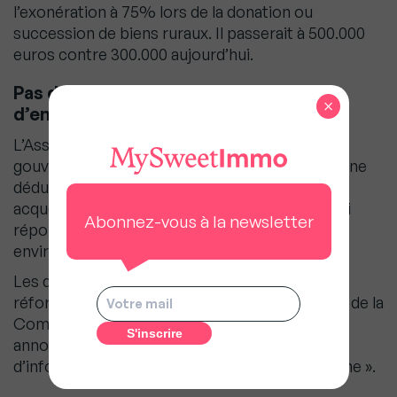
l’exonération à 75% lors de la donation ou
succession de biens ruraux. Il passerait à 500.000
euros contre 300.000 aujourd’hui.
Pas de déductibilité des intérêts
×
d’emprunts immobilier
L’Assemblée a aussi rejeté, suivant l’avis du
gouvernement, des amendements prévoyant une
déductibilité des intérêts d’emprunt de primo-
acquérants d’un logement, dès lors que celui-ci
Abonnez-vous à la newsletter
répondait aux exigences de construction
environnementale.
Les députés ont aussi tenu un long débat sur la
réforme des droits de succession, le président de la
Commission des Finances Eric Coquerel (LFI)
annonçant le lancement d’une mission
d’information, « probablement l’année prochaine ».