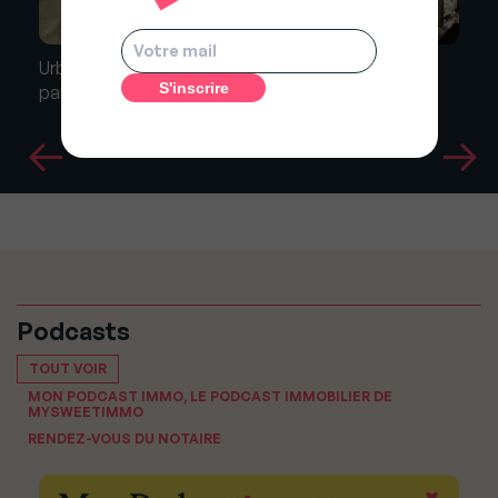
Urbanisme : Le recours contre un arrêté de péril,
parfois inutile
Podcasts
TOUT VOIR
MON PODCAST IMMO, LE PODCAST IMMOBILIER DE
MYSWEETIMMO
RENDEZ-VOUS DU NOTAIRE