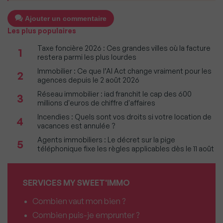
Ajouter un commentaire
Les plus populaires
Taxe foncière 2026 : Ces grandes villes où la facture
1
restera parmi les plus lourdes
Immobilier : Ce que l’AI Act change vraiment pour les
2
agences depuis le 2 août 2026
Réseau immobilier : iad franchit le cap des 600
3
millions d'euros de chiffre d'affaires
Incendies : Quels sont vos droits si votre location de
4
vacances est annulée ?
Agents immobiliers : Le décret sur la pige
5
téléphonique fixe les règles applicables dès le 11 août
SERVICES MY SWEET'IMMO
Combien vaut mon bien ?
Combien puis-je emprunter ?