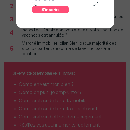
Réseau immobilier : iad franchit le cap des 600
2
millions d'euros de chiffre d'affaires
Immobilier : Ce que l’AI Act change vraiment pour les
3
agences depuis le 2 août 2026
Incendies : Quels sont vos droits si votre location de
4
vacances est annulée ?
Marché immobilier (bilan Bien'ici) : La majorité des
5
studios partent désormais à la vente, pas à la
location
SERVICES MY SWEET'IMMO
Combien vaut mon bien ?
Combien puis-je emprunter ?
Comparateur de forfaits mobile
Comparateur de forfaits box Internet
Comparateur d’offres déménagement
Résiliez vos abonnements facilement