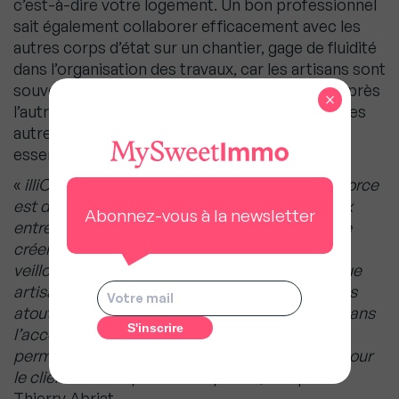
c’est-à-dire votre logement. Un bon professionnel
sait également collaborer efficacement avec les
autres corps d’état sur un chantier, gage de fluidité
dans l’organisation des travaux, car les artisans sont
souvent amenés à travailler ensemble ou l’un après
×
l’autre, dans le respect des délais et du travail des
autres. Les qualités humaines sont donc
essentielles !
«
illiCO travaux l’observe tous les jours : notre force
est d’apporter une récurrence de chantiers aux
Abonnez-vous à la newsletter
entreprises partenaires, ce qui nous permet de
créer une relation de confiance durable. Nous
veillons de près au professionnalisme de chaque
artisan tout au long de la collaboration. L’un des
atouts majeurs d’illiCO, c’est notre expertise dans
l’accompagnement et le suivi de chantier, qui
permet de sécuriser chaque étape du projet, pour
le client comme pour l’entreprise
»
, indique
Thierry Abriat.