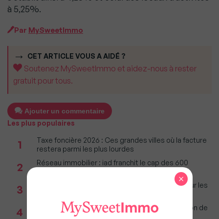
à 5,25%.
Par
MySweetImmo
CET ARTICLE VOUS A AIDÉ ?
Soutenez MySweetImmo et aidez-nous à rester
gratuit pour tous.
Ajouter un commentaire
Les plus populaires
Taxe foncière 2026 : Ces grandes villes où la facture
1
restera parmi les plus lourdes
Réseau immobilier : iad franchit le cap des 600
2
millions d'euros de chiffre d'affaires
×
Immobilier : Ce que l’AI Act change vraiment pour les
3
agences depuis le 2 août 2026
Incendies : Quels sont vos droits si votre location de
4
vacances est annulée ?