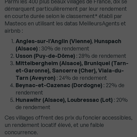
Parmi les 400 plus beaux villages de France, dix se
démarquent particulièrement par leur rendement
en courte durée selon le classement* établi par
Masteos en utilisant les datas MeilleursAgents et
airbnb :
Angles-sur-l’Anglin (Vienne)
,
Hunspach
(Alsace)
: 30% de rendement
Usson (Puy-de-Dôme)
: 28% de rendement
Mittelbergheim (Alsace), Bruniquel (Tarn-
et-Garonne), Sancerre (Cher), Viala-du-
Tarn (Aveyron)
: 24% de rendement
Beynac-et-Cazenac (Dordogne)
: 22% de
rendement
Hunawihr (Alsace), Loubressac (Lot)
: 20%
de rendement
Ces villages offrent des prix du foncier accessibles,
un rendement locatif élevé, et une faible
concurrence.