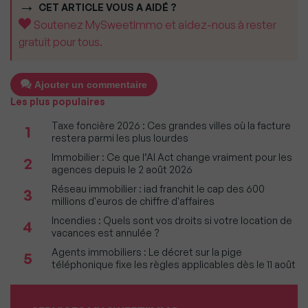
CET ARTICLE VOUS A AIDÉ ?
Soutenez MySweetImmo et aidez-nous à rester
gratuit pour tous.
Ajouter un commentaire
Les plus populaires
Taxe foncière 2026 : Ces grandes villes où la facture
1
restera parmi les plus lourdes
Immobilier : Ce que l’AI Act change vraiment pour les
2
agences depuis le 2 août 2026
Réseau immobilier : iad franchit le cap des 600
3
millions d'euros de chiffre d'affaires
Incendies : Quels sont vos droits si votre location de
4
vacances est annulée ?
Agents immobiliers : Le décret sur la pige
5
téléphonique fixe les règles applicables dès le 11 août