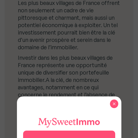
Les plus beaux villages de France offrent
non seulement un cadre de vie
pittoresque et charmant, mais aussi un
potentiel économique à exploiter. Un tel
investissement pourrait bien être la clé
d’un avenir prospère et serein dans le
domaine de l’immobilier.
Investir dans les plus beaux villages de
France représente une opportunité
unique de diversifier son portefeuille
immobilier.A la clé, de nombreux
avantages, notamment en ce qui
concerne le rendement et l’absence de
contraintes spécifiques à la location
×
courte durée.
Cependant, l’investisseur doit être
conscient des défis, tels que la liquidité à
la revente et la rareté des biens. Il est