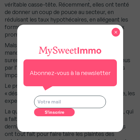
véritable casse-tête. Récemment, elles ont tenté
de donner un coup de pouce au secteur, en
réduisant les taux hypothécaires, en allégeant les
formalités et en offrant davantage de prêts aux
×
promoteurs.
Mais les analystes préviennent que la marge de
manoeuvre est réduite, alors que le
surendettement menace les promoteurs détenus
par l’Etat et les finances de villes de plus en plus
Abonnez-vous à la newsletter
importantes.
Le pronostic pour l’immobilier en Chine est
« désastreux », estimaient en juin, dans une note, les
experts de la banque japonaise Nomura.
La question est sensible pour le gouvernement, qui
a fait de la stabilité sociale une priorité. Ces
derniers mois, les autorités de plusieurs régions
ont tout fait pour faire taire les plaintes des