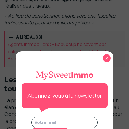
réaliser des travaux.
«
Au lieu de sanctionner, allons vers une fiscalité
intéressante pour les bailleurs privés. »
À LIRE AUSSI
Agents immobiliers : « Beaucoup ne savent pas
calculer ce que leur réseau leur coûte », Michael
×
Benchabat (MeilleursBiens)
Les professionnels dans la
tourmente
Abonnez-vous à la newsletter
La profession malmenée par le marché attend un
élan de solidarité. La venue
Patrice Vergriete
au
Congrès de l’UNIS est un signe encourageant pour
la profession. Des annonces du Ministre du
Logement tomberaient à point nommé…