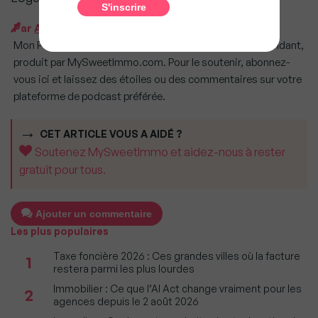
Par
Ariane Artinian
Mon Podcast Immo est un podcast quotidien et indépendant,
produit par MySweetImmo.com. Pour le soutenir, abonnez-
vous ici et laissez des étoiles ou des commentaires sur votre
plateforme de podcast préférée.
CET ARTICLE VOUS A AIDÉ ?
Soutenez MySweetImmo et aidez-nous à rester
gratuit pour tous.
Ajouter un commentaire
Les plus populaires
Taxe foncière 2026 : Ces grandes villes où la facture
1
restera parmi les plus lourdes
Immobilier : Ce que l’AI Act change vraiment pour les
2
agences depuis le 2 août 2026