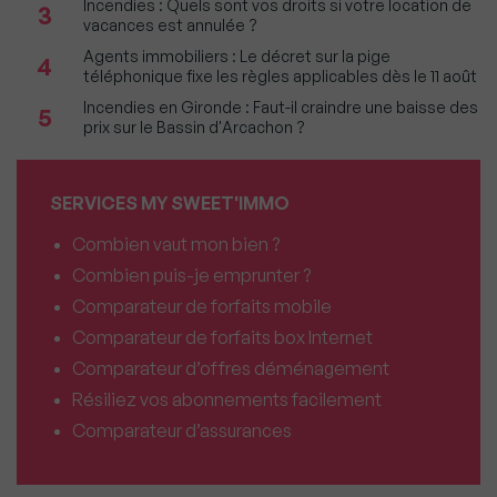
Incendies : Quels sont vos droits si votre location de
3
vacances est annulée ?
Agents immobiliers : Le décret sur la pige
4
téléphonique fixe les règles applicables dès le 11 août
Incendies en Gironde : Faut-il craindre une baisse des
5
prix sur le Bassin d'Arcachon ?
SERVICES MY SWEET'IMMO
Combien vaut mon bien ?
Combien puis-je emprunter ?
Comparateur de forfaits mobile
Comparateur de forfaits box Internet
Comparateur d’offres déménagement
Résiliez vos abonnements facilement
Comparateur d’assurances