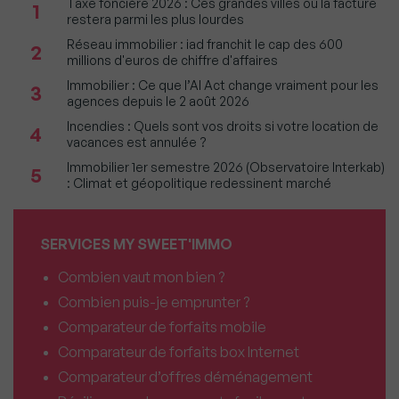
Taxe foncière 2026 : Ces grandes villes où la facture
1
restera parmi les plus lourdes
Réseau immobilier : iad franchit le cap des 600
2
millions d'euros de chiffre d'affaires
Immobilier : Ce que l’AI Act change vraiment pour les
3
agences depuis le 2 août 2026
Incendies : Quels sont vos droits si votre location de
4
vacances est annulée ?
Immobilier 1er semestre 2026 (Observatoire Interkab)
5
: Climat et géopolitique redessinent marché
SERVICES MY SWEET'IMMO
Combien vaut mon bien ?
Combien puis-je emprunter ?
Comparateur de forfaits mobile
Comparateur de forfaits box Internet
Comparateur d’offres déménagement