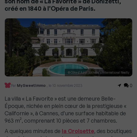
son nom de « La Favorite » de Donizetti,
créé en 1840 à l’Opéra de Paris.
© Côte d'Azur Sotheby's International Realty
0
Par
MySweetImmo
, le 10 novembre 2023
La villa « La Favorite » est une demeure Belle-
Époque, nichée en plein cœur de la prestigieuse «
Californie », à Cannes, d’une surface habitable de
963 m², comprenant 10 pièces et 7 chambres.
A quelques minutes de
la Croisette
, des boutiques