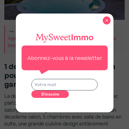
×
À LIRE AUSSI
Agents immobiliers : « La concurrence nous oblige à
être meilleurs », Guillaume Martinaud (Orpi)
Abonnez-vous à la newsletter
1 demeure principale, 1 pavillon
pour invités et 1 maison de
gardien
La demeure principale offre un hall d’entrée avec
plafond verrière, un spacieux espace de vie –
salon/salle à manger avec sol en marbre clair, un
deuxième salon, 5 chambres avec salle de bains en
suite, une grande cuisine design entièrement