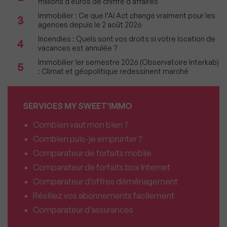
millions d'euros de chiffre d'affaires
Immobilier : Ce que l’AI Act change vraiment pour les
3
agences depuis le 2 août 2026
Incendies : Quels sont vos droits si votre location de
4
vacances est annulée ?
Immobilier 1er semestre 2026 (Observatoire Interkab)
5
: Climat et géopolitique redessinent marché
SERVICES MY SWEET'IMMO
Combien vaut mon bien ?
Combien puis-je emprunter ?
Comparateur de forfaits mobile
Comparateur de forfaits box Internet
Comparateur d’offres déménagement
Résiliez vos abonnements facilement
Comparateur d’assurances