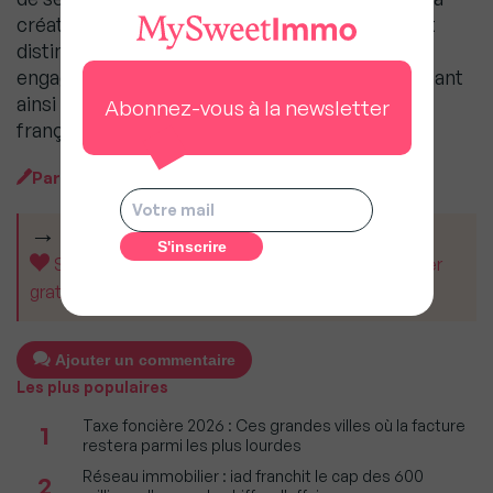
création en 1994, Guy Hoquet l’Immobilier s’est
distingué par son approche innovante et son
engagement envers la qualité de service, devenant
ainsi un acteur majeur du marché immobilier
Abonnez-vous à la newsletter
français.
Par
MySweetImmo
CET ARTICLE VOUS A AIDÉ ?
Soutenez MySweetImmo et aidez-nous à rester
gratuit pour tous.
Ajouter un commentaire
Les plus populaires
Taxe foncière 2026 : Ces grandes villes où la facture
1
restera parmi les plus lourdes
Réseau immobilier : iad franchit le cap des 600
2