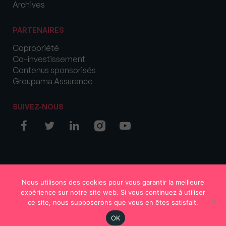
Archives
PARTENAIRES
Copropriété
Co-investissement
Contenus sponsorisés
Groupama Assurance
SUIVEZ-NOUS
© COPYRIGHT 2026 MySweetImmo
Nous utilisons des cookies pour vous garantir la meilleure
expérience sur notre site web. Si vous continuez à utiliser
ce site, nous supposerons que vous en êtes satisfait.
OK