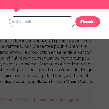
s les plus influentes dans l’évolution du design
Outre ses expériences en matière de formes et
it une véritable passion pour la matière
eau à l’époque. Son ambition était de créer une
nt être utilisée partout.
endant de longues années, la première prise de
. La Panton Chair, présentée pour la première
ollaboration. La production en série de la Panton
ation et fut récompensée par de nombreux prix.
 type est exposée au Museum of Modern Art de
hair fait partie des grands classiques du design
originale en mousse rigide de polyuréthane et
cialisée sous l’appellation Panton Chair Classic.
vitez ces 5 erreurs qui exposent votre logement