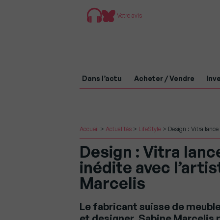
Votre avis
Dans l’actu
Acheter / Vendre
Inve
Accueil
>
Actualités
>
LifeStyle
>
Design : Vitra lance
Design : Vitra lanc
inédite avec l’arti
Marcelis
Le fabricant suisse de meuble 
et designer, Sabine Marcelis