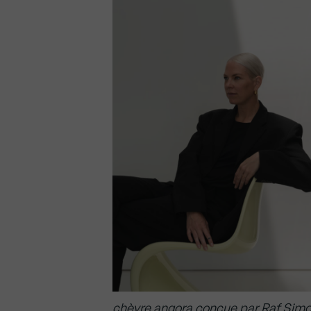
chèvre angora conçue par Raf Simons