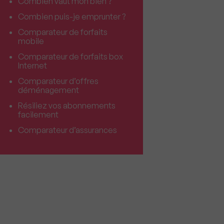
Combien vaut mon bien ?
Combien puis-je emprunter ?
Comparateur de forfaits
mobile
Comparateur de forfaits box
Internet
Comparateur d’offres
déménagement
Résiliez vos abonnements
facilement
Comparateur d’assurances