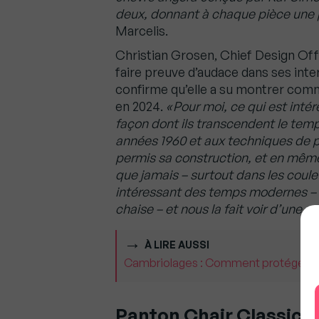
deux, donnant à chaque pièce une pe
Marcelis.
Christian Grosen, Chief Design Offi
faire preuve d’audace dans ses inte
confirme qu’elle a su montrer comm
en 2024.
« Pour moi, ce qui est int
façon dont ils transcendent le temp
années 1960 et aux techniques de p
permis sa construction, et en même
que jamais – surtout dans les coule
intéressant des temps modernes – s
chaise – et nous la fait voir d’une n
À LIRE AUSSI
Cambriolages : Comment protéger vo
Panton Chair Classic –