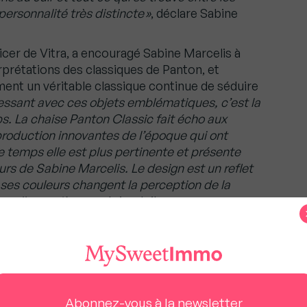
rsonnalité très distincte »
, déclare Sabine
cer de Vitra, a encouragé Sabine Marcelis à
rprétations des classiques de Panton, et
ent un véritable classique continue de séduire
éressant avec ces objets emblématiques, c’est la
s. La chaise Panton Classic fait écho aux
roduction innovantes de l’époque qui ont
 temps elle est plus pertinente et présente
urs de Sabine Marcelis. Le design est un reflet
es couleurs changent la perception de la
ouvelle manière »,
précise-t-il.
tre maison pendant les vacances ?
 Sabine Marcelis Edition 2024
Abonnez-vous à la newsletter