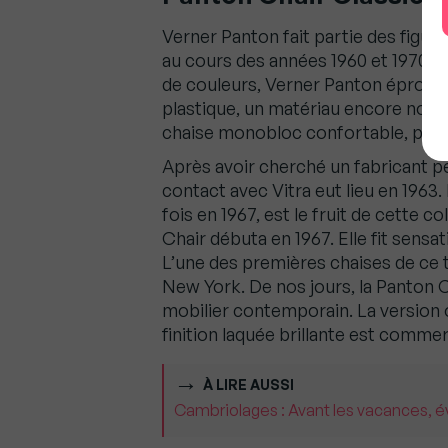
Verner Panton fait partie des figure
au cours des années 1960 et 1970. 
de couleurs, Verner Panton éprouva
plastique, un matériau encore nouv
chaise monobloc confortable, pouva
Après avoir cherché un fabricant p
contact avec Vitra eut lieu en 1963
fois en 1967, est le fruit de cette c
Chair débuta en 1967. Elle fit sens
L’une des premières chaises de ce
New York. De nos jours, la Panton C
mobilier contemporain. La version 
finition laquée brillante est commer
À LIRE AUSSI
Cambriolages : Avant les vacances, é