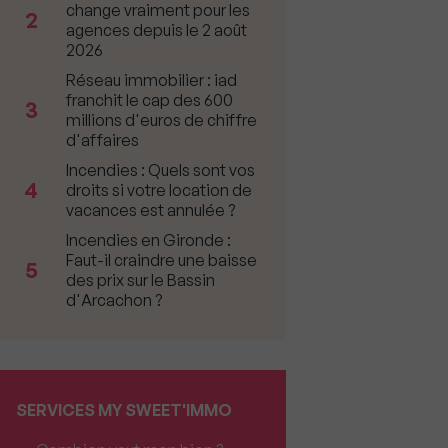
change vraiment pour les
2
agences depuis le 2 août
2026
Réseau immobilier : iad
franchit le cap des 600
3
millions d'euros de chiffre
d'affaires
Incendies : Quels sont vos
4
droits si votre location de
vacances est annulée ?
Incendies en Gironde :
Faut-il craindre une baisse
5
des prix sur le Bassin
d'Arcachon ?
SERVICES MY SWEET'IMMO