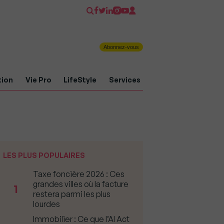
Abonnez-vous
tion
Vie Pro
LifeStyle
Services
LES PLUS POPULAIRES
Taxe foncière 2026 : Ces
grandes villes où la facture
1
restera parmi les plus
lourdes
Immobilier : Ce que l’AI Act