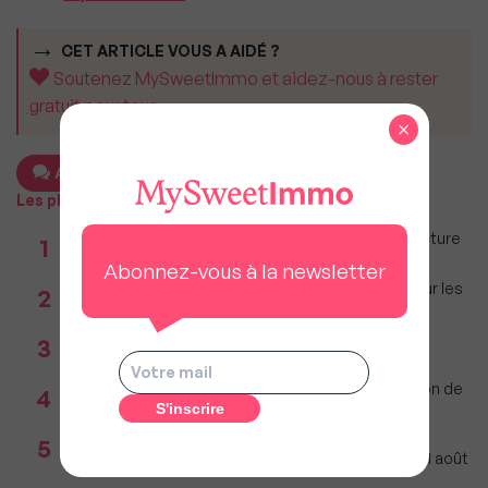
CET ARTICLE VOUS A AIDÉ ?
Soutenez MySweetImmo et aidez-nous à rester
gratuit pour tous.
×
Ajouter un commentaire
Les plus populaires
Taxe foncière 2026 : Ces grandes villes où la facture
1
restera parmi les plus lourdes
Abonnez-vous à la newsletter
Immobilier : Ce que l’AI Act change vraiment pour les
2
agences depuis le 2 août 2026
Réseau immobilier : iad franchit le cap des 600
3
millions d'euros de chiffre d'affaires
Incendies : Quels sont vos droits si votre location de
4
vacances est annulée ?
Agents immobiliers : Le décret sur la pige
5
téléphonique fixe les règles applicables dès le 11 août