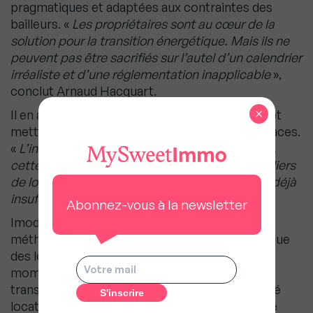
pragmatiques et adaptées aux contraintes des
bailleurs. «
Les propriétaires sont au cœur de la
solution pour la transition énergétique. Mais ils ne
peuvent pas être sacrifiés sur l’autel d’un calendrier
irréaliste et d’une réglementation inapplicable
»,
conclut Arnaud Hacquart.
×
Il en appelle aux députés pour ajuster le texte et
mettre en place des mesures réalistes et efficaces.
«
L’intention est louable, mais sans corrections,
cette loi pourrait accélérer la disparition de milliers
de logements dans les territoires où l’offre est déjà
insuffisante
», avertit-il.
Abonnez-vous à la newsletter
Imodirect propose d’envisager une nouvelle
méthode pour imposer la rénovation énergétique
des logements, en la rendant obligatoire au
moment de la revente, pour permettre une
transition en douceur et sans bloquer le marché
locatif. Cette rénovation serait financée dans le