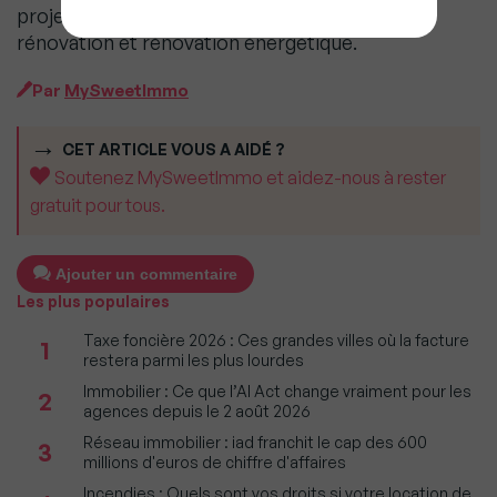
projet global par l’acquéreur : acquisition,
rénovation et rénovation énergétique.
Par
MySweetImmo
CET ARTICLE VOUS A AIDÉ ?
Soutenez MySweetImmo et aidez-nous à rester
gratuit pour tous.
Ajouter un commentaire
Les plus populaires
Taxe foncière 2026 : Ces grandes villes où la facture
1
restera parmi les plus lourdes
Immobilier : Ce que l’AI Act change vraiment pour les
2
agences depuis le 2 août 2026
Réseau immobilier : iad franchit le cap des 600
3
millions d'euros de chiffre d'affaires
Incendies : Quels sont vos droits si votre location de