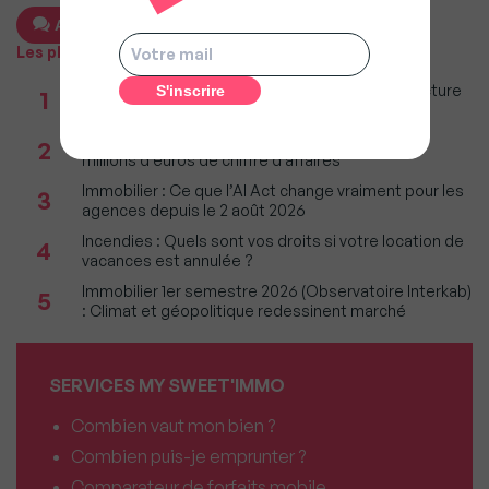
Ajouter un commentaire
Les plus populaires
Taxe foncière 2026 : Ces grandes villes où la facture
1
restera parmi les plus lourdes
Réseau immobilier : iad franchit le cap des 600
2
millions d'euros de chiffre d'affaires
Immobilier : Ce que l’AI Act change vraiment pour les
3
agences depuis le 2 août 2026
Incendies : Quels sont vos droits si votre location de
4
vacances est annulée ?
Immobilier 1er semestre 2026 (Observatoire Interkab)
5
: Climat et géopolitique redessinent marché
SERVICES MY SWEET'IMMO
Combien vaut mon bien ?
Combien puis-je emprunter ?
Comparateur de forfaits mobile