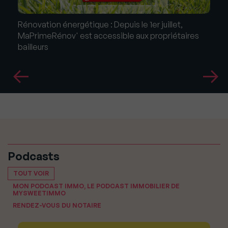
Rénovation énergétique : Depuis le 1er juillet,
MaPrimeRénov' est accessible aux propriétaires
bailleurs
Podcasts
TOUT VOIR
MON PODCAST IMMO, LE PODCAST IMMOBILIER DE
MYSWEETIMMO
RENDEZ-VOUS DU NOTAIRE