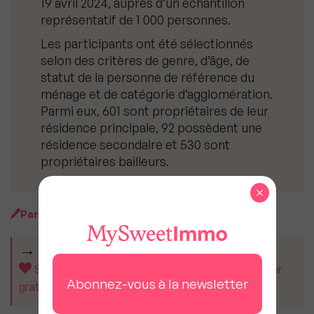
19 avril 2024, auprès d’un échantillon
représentatif de 1 000 personnes.
Les participants ont été sélectionnés
selon des critères de genre, d’âge, de
statut de la personne de référence du
ménage et de catégorie d’agglomération.
Parmi eux, 601 sont propriétaires de leur
résidence principale, 92 possèdent une
résidence secondaire et 530 sont
propriétaires bailleurs.
×
Par
MySweetImmo
CET ARTICLE VOUS A AIDÉ ?
Soutenez MySweetImmo et aidez-nous à rester
Abonnez-vous à la newsletter
gratuit pour tous.