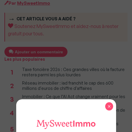
Par
MySweetImmo
CET ARTICLE VOUS A AIDÉ ?
Soutenez MySweetImmo et aidez-nous à rester
gratuit pour tous.
Ajouter un commentaire
Les plus populaires
Taxe foncière 2026 : Ces grandes villes où la facture
1
restera parmi les plus lourdes
Réseau immobilier : iad franchit le cap des 600
2
millions d'euros de chiffre d'affaires
Immobilier : Ce que l’AI Act change vraiment pour les
3
agences depuis le 2 août 2026
×
Incendies : Quels sont vos droits si votre location de
4
vacances est annulée ?
Marché immobilier (bilan Bien'ici) : La majorité des
5
studios partent désormais à la vente, pas à la